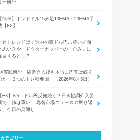
リオ解説
【簡単】ポンドドル15分足10EMA・20EMA手
法【FX】
上昇トレンドばく進中の豪ドル円…買い局面
と思いきや、ドクターカッパーの「歪み」に
注目すると…？
FX実践解説、協調介入後も本当に円安は続く
のか「３つのトレ転要因」（2026年8月5日）
【FX】8/5 ドル円反発続く？日米協調介入警
戒で上値は重い ｜為替市場ニュースの振り返
り、今日の見通し
カテゴリー