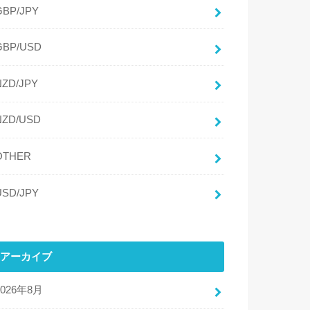
GBP/JPY
GBP/USD
NZD/JPY
NZD/USD
OTHER
USD/JPY
アーカイブ
2026年8月