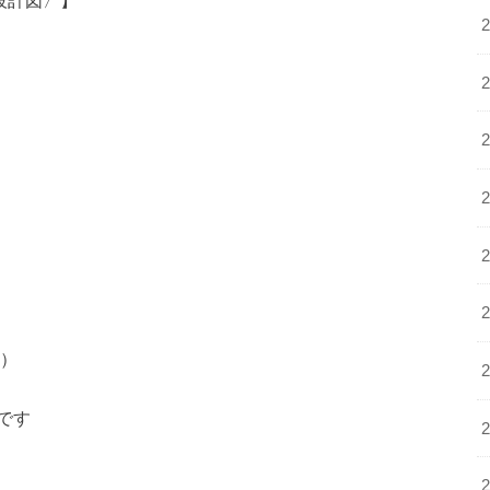
設計図〉】
）
です