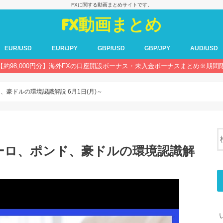
FXに関する動画まとめサイトです。
FX動画まとめ
EUR/USD
EUR/JPY
GBP/USD
GBP/JPY
AUD/USD
【約98,000円分】海外FXの口座開設ボーナス・未入金ボーナスまとめ※期間
ド、豪ドルの環境認識解説 6月1日(月)～
ユーロ、ポンド、豪ドルの環境認識解