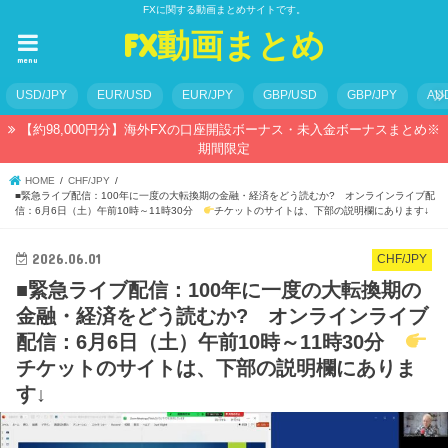
FXに関する動画まとめサイトです。
FX動画まとめ
menu
USD/JPY
EUR/USD
EUR/JPY
GBP/USD
GBP/JPY
AU
【約98,000円分】海外FXの口座開設ボーナス・未入金ボーナスまとめ※
期間限定
HOME
CHF/JPY
■緊急ライブ配信：100年に一度の大転換期の金融・経済をどう読むか? オンラインライブ配
信：6月6日（土）午前10時～11時30分
チケットのサイトは、下部の説明欄にあります↓
2026.06.01
CHF/JPY
■緊急ライブ配信：100年に一度の大転換期の
金融・経済をどう読むか? オンラインライブ
配信：6月6日（土）午前10時～11時30分
チケットのサイトは、下部の説明欄にありま
す↓