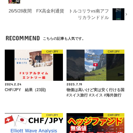
26/5/28夜間 FX高金利通貨 トルコリラvs南アフ
リカランドドル
RECOMMEND
こちらの記事も人気です。
CHF/JPY
CHF/JPY
2024.2.24
2025.7.19
CHF/JPY 結果（23回)
物価は高いけど実は安く行ける国
#スイス旅行 #スイス #海外旅行
CHF/JPY
CHF/JPY