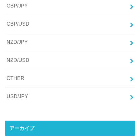
GBP/JPY
GBP/USD
NZD/JPY
NZD/USD
OTHER
USD/JPY
アーカイブ