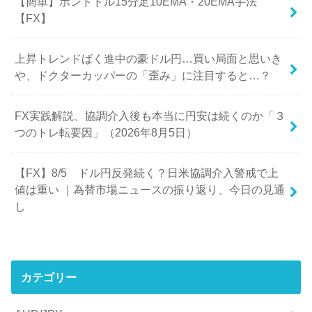
【簡単】ポンドドル15分足10EMA・20EMA手法
【FX】
上昇トレンドばく進中の豪ドル円…買い局面と思いき
や、ドクターカッパーの「歪み」に注目すると…？
FX実践解説、協調介入後も本当に円安は続くのか「３
つのトレ転要因」（2026年8月5日）
【FX】8/5 ドル円反発続く？日米協調介入警戒で上
値は重い ｜為替市場ニュースの振り返り、今日の見通
し
カテゴリー