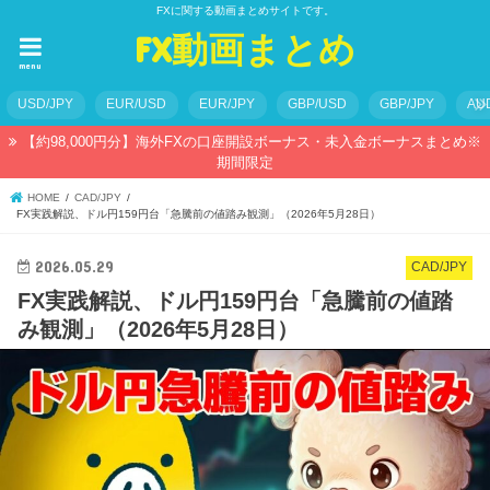
FXに関する動画まとめサイトです。
FX動画まとめ
menu
USD/JPY
EUR/USD
EUR/JPY
GBP/USD
GBP/JPY
AU
【約98,000円分】海外FXの口座開設ボーナス・未入金ボーナスまとめ※
期間限定
HOME
CAD/JPY
FX実践解説、ドル円159円台「急騰前の値踏み観測」（2026年5月28日）
2026.05.29
CAD/JPY
FX実践解説、ドル円159円台「急騰前の値踏
み観測」（2026年5月28日）