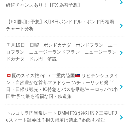
継続チャンスあり！【FX 為替予想】
【FX週明け予想】8月8日ポンドドル・ポンド円相場
チャート分析
７月19日 日曜 ポンドカナダ ポンドフラン ユー
ロフラン ニュージーランドフラン ニュージーラン
ドカナダ ドル円 解説
夏のスイス旅 ep17 二重内陸国
リヒテンシュタイ
ン・自然豊かな首都ファドゥーツ/チューリッヒ発 半
日・日帰り観光・IC特急とバスを乗継/ヨーロッパの小
国/世界で最も裕福な国・鉄道旅
トルコリラ円異常レート DMM FXは神対応？三菱UFJ
eスマート証券は？損失補填は禁止？約款も検証