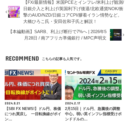
【FX/最新情報】米国PCEとインフレ/米利上げ観測/
日銀介入と利上げ/英国利下げ後退/北欧通貨NOK/衝
撃のAUD/NZD/日銀コアCPI/膠着イラン情勢など。
大橋ひろこ氏・安田佐和子氏と解説！
【本編動画】SARB、利上げ断行で7%へ | 2026年5
月28日 / 南アフリカ準備銀行 / MPC声明文
RECOMMEND
こちらの記事も人気です。
CAD/JPY
CAD/JPY
2024.8.21
2024.2.17
【SBI FX NEWS!】ドル円、株価
2月15日｜ドル円、急騰後の調整
につれ買戻し 一目転換線がポイ
中心。弱い英インフレ指標受けポ
ン…
ンドドルの…