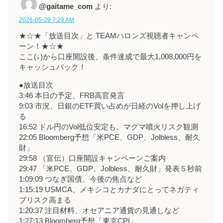
@gaitame_com
より:
2026-05-29 7:29 AM
★☆★「放送目次」と TEAMハロンズ視聴者キャンペ
ーン！★☆★
ここ(↓)から口座開設後、条件達成で最大1,008,000円を
キャッシュバック！
●放送目次
3:46 本日の予定、FRB高官発言
9:03 市況、日銀のETF買い占めが日経のVolを押し上げ
る
16:52 ドル円のVol低位安定も、マグマ噴火リスク観測
22:05 Bloomberg予想「米PCE、GDP、Jolbless、耐久
財」
29:58 （宣伝）口座開設キャンペーンご案内
29:47 「米PCE、GDP、Jolbless、耐久財」発表５秒前
1:09:09 つなぎ国債、今後の焦点など
1:15:19 USMCA、メキシコとカナダにとってネガティ
ブリスク高まる
1:20:37 注目材料、オセアニア通貨の見通しなど
1:27:13 Bloomberg予想「東京CPI」