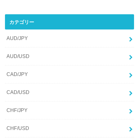
カテゴリー
AUD/JPY
AUD/USD
CAD/JPY
CAD/USD
CHF/JPY
CHF/USD