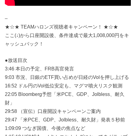
–
★☆★ TEAMハロンズ視聴者キャンペーン！ ★☆★
ここ(↓)から口座開設後、条件達成で最大1,008,000円をキ
ャッシュバック！
●放送目次
3:46 本日の予定、FRB高官発言
9:03 市況、日銀のETF買い占めが日経のVolを押し上げる
16:52 ドル円のVol低位安定も、マグマ噴火リスク観測
22:05 Bloomberg予想「米PCE、GDP、Jolbless、耐久
財」
29:58 （宣伝）口座開設キャンペーンご案内
29:47 「米PCE、GDP、Jolbless、耐久財」発表５秒前
1:09:09 つなぎ国債、今後の焦点など