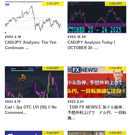
CAD/JPY
CAD/JPY
2025.2.18
2025.10.20
CAD/JPY Analysis: The Yen
CADJPY Analysis Today |
Continues …
OCTOBER 20 -…
CAD/JPY
CAD/JPY
2023.8.19
2023.8.23
Cad / Jpy OTC LVI (56) // No
【SBI FX NEWS!】加ドル急伸、
Comment…
予想外利上げで ドル円、一目転
換…
CAD/JPY
CAD/JPY