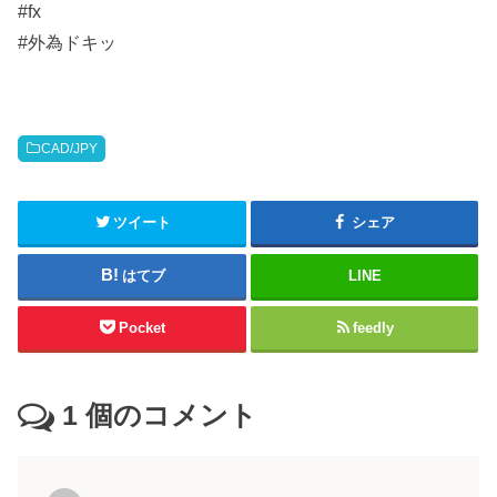
#fx
#外為ドキッ
CAD/JPY
ツイート
シェア
はてブ
LINE
Pocket
feedly
1
個のコメント