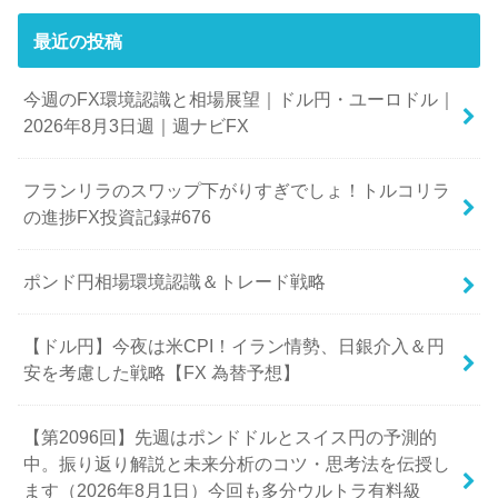
最近の投稿
今週のFX環境認識と相場展望｜ドル円・ユーロドル｜
2026年8月3日週｜週ナビFX
フランリラのスワップ下がりすぎでしょ！トルコリラ
の進捗FX投資記録#676
ポンド円相場環境認識＆トレード戦略
【ドル円】今夜は米CPI！イラン情勢、日銀介入＆円
安を考慮した戦略【FX 為替予想】
【第2096回】先週はポンドドルとスイス円の予測的
中。振り返り解説と未来分析のコツ・思考法を伝授し
ます（2026年8月1日）今回も多分ウルトラ有料級