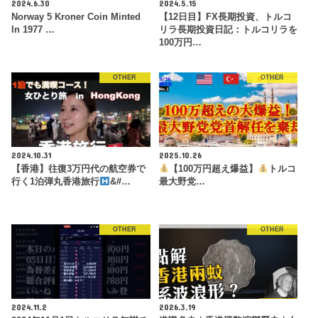
2024.6.30
2024.5.15
Norway 5 Kroner Coin Minted
【12日目】FX長期投資、トルコ
In 1977 …
リラ長期投資日記：トルコリラを
100万円…
OTHER
OTHER
2024.10.31
2025.10.26
【香港】往復3万円代の航空券で
【100万円超え爆益】
トルコ
行く1泊弾丸香港旅行
&#…
最大野党…
OTHER
OTHER
2024.11.2
2026.3.19