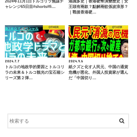
2024年11月1日トルコリラ無謀チ
港識多史｜香港硬幣演變歷史｜女
ャレンジ65日目#shorts#fi…
王頭有兩款？點解兩蚊係波浪形？
｜戰後香港硬…
OTHER
OTHER
2024.7.7
2024.9.6
トルコの地政学的要因とトルコリ
紙クズと化す人民元、中国の通貨
ラの未来＆トルコ観光の宝石箱シ
危機が悪化、外国人投資家が選ん
リーズ第２弾…
だ「中国切り…