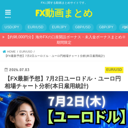
FXに関する動画まとめサイトです。
FX動画まとめ
menu
USD/JPY
EUR/USD
EUR/JPY
GBP/USD
GBP/JPY
AU
【約98,000円分】海外FXの口座開設ボーナス・未入金ボーナスまとめ※
期間限定
HOME
EUR/USD
【FX最新予想】7月2日ユーロドル・ユーロ円相場チャート分析(本日雇用統計)
2026.07.03
EUR/USD
【FX最新予想】7月2日ユーロドル・ユーロ円
相場チャート分析(本日雇用統計)