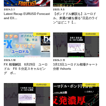
2024.3.1
2025.9.5
Latest Recap EURUSD Forecast
【ポンドドル解説も】ユーロド
and Ell…
ル、来週の鍵を握る”日足のライ
ン”はどこ？【…
EUR/USD
EUR/USD
2026.1.10
2026.3.13
FX 相場解説 8月29日 ユーロ
3月13日ユーロドル相場チャート
ドル FX ５分足スキャルピン
分析 #shorts
グ ボ…
EUR/USD
EUR/USD