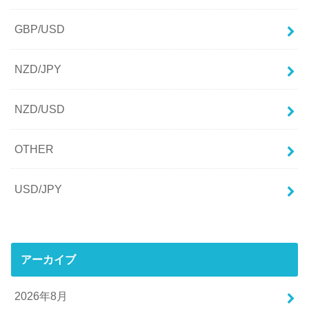
GBP/USD
NZD/JPY
NZD/USD
OTHER
USD/JPY
アーカイブ
2026年8月