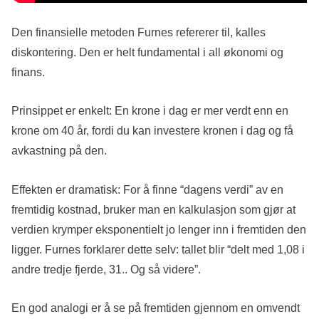
Den finansielle metoden Furnes refererer til, kalles
diskontering. Den er helt fundamental i all økonomi og
finans.
Prinsippet er enkelt: En krone i dag er mer verdt enn en
krone om 40 år, fordi du kan investere kronen i dag og få
avkastning på den.
Effekten er dramatisk: For å finne “dagens verdi” av en
fremtidig kostnad, bruker man en kalkulasjon som gjør at
verdien krymper eksponentielt jo lenger inn i fremtiden den
ligger. Furnes forklarer dette selv: tallet blir “delt med 1,08 i
andre tredje fjerde, 31.. Og så videre”.
En god analogi er å se på fremtiden gjennom en omvendt