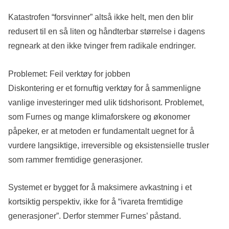
Katastrofen “forsvinner” altså ikke helt, men den blir
redusert til en så liten og håndterbar størrelse i dagens
regneark at den ikke tvinger frem radikale endringer.
Problemet: Feil verktøy for jobben
Diskontering er et fornuftig verktøy for å sammenligne
vanlige investeringer med ulik tidshorisont. Problemet,
som Furnes og mange klimaforskere og økonomer
påpeker, er at metoden er fundamentalt uegnet for å
vurdere langsiktige, irreversible og eksistensielle trusler
som rammer fremtidige generasjoner.
Systemet er bygget for å maksimere avkastning i et
kortsiktig perspektiv, ikke for å “ivareta fremtidige
generasjoner”. Derfor stemmer Furnes’ påstand.