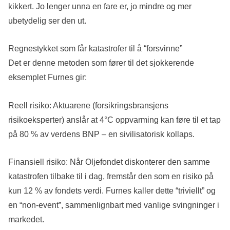
kikkert. Jo lenger unna en fare er, jo mindre og mer
ubetydelig ser den ut.
Regnestykket som får katastrofer til å “forsvinne”
Det er denne metoden som fører til det sjokkerende
eksemplet Furnes gir:
Reell risiko: Aktuarene (forsikringsbransjens
risikoeksperter) anslår at 4°C oppvarming kan føre til et tap
på 80 % av verdens BNP – en sivilisatorisk kollaps.
Finansiell risiko: Når Oljefondet diskonterer den samme
katastrofen tilbake til i dag, fremstår den som en risiko på
kun 12 % av fondets verdi. Furnes kaller dette “triviellt” og
en “non-event”, sammenlignbart med vanlige svingninger i
markedet.