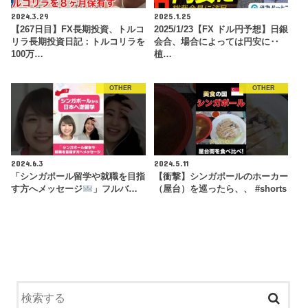
2024.3.29
2025.1.25
【267日目】FX長期投資、トルコ
2025/1/23【FX ドル円予想】日銀
リラ長期投資日記：トルコリラを
会合、場合によっては円安に‥
100万…
植…
OTHER
OTHER
2024.6.3
2024.5.11
「シンガポール留学や就職を目指
【衝撃】シンガポールのホーカー
す方へメッセージ
」フルバ…
（屋台）を巡ったら、、 #shorts