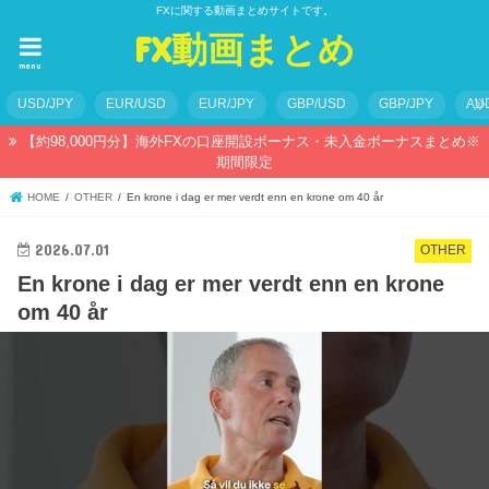
FXに関する動画まとめサイトです。
FX動画まとめ
menu
USD/JPY
EUR/USD
EUR/JPY
GBP/USD
GBP/JPY
AU
【約98,000円分】海外FXの口座開設ボーナス・未入金ボーナスまとめ※
期間限定
HOME
OTHER
En krone i dag er mer verdt enn en krone om 40 år
2026.07.01
OTHER
En krone i dag er mer verdt enn en krone
om 40 år