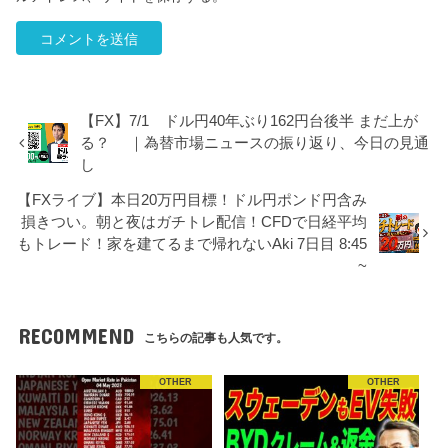
【FX】7/1 ドル円40年ぶり162円台後半 まだ上が
る？ ｜為替市場ニュースの振り返り、今日の見通
し
【FXライブ】本日20万円目標！ドル円ポンド円含み
損きつい。朝と夜はガチトレ配信！CFDで日経平均
もトレード！家を建てるまで帰れないAki 7日目 8:45
~
RECOMMEND
こちらの記事も人気です。
OTHER
OTHER