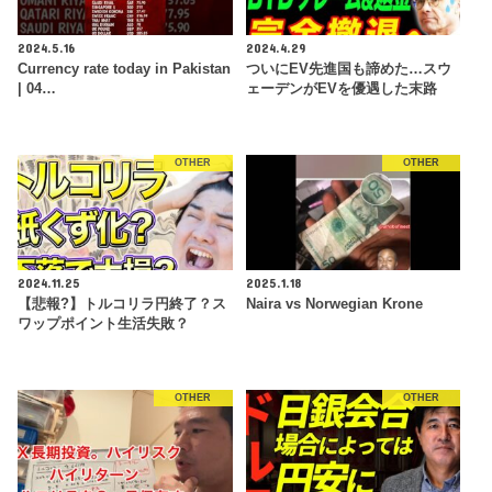
2024.5.16
2024.4.29
Currency rate today in Pakistan
ついにEV先進国も諦めた…スウ
| 04…
ェーデンがEVを優遇した末路
OTHER
OTHER
2024.11.25
2025.1.18
【悲報?】トルコリラ円終了？ス
Naira vs Norwegian Krone
ワップポイント生活失敗？
OTHER
OTHER