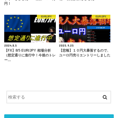
円！
EUR/JPY
EUR/JPY
2024.8.5
2025.9.25
【FX】8/5 EUR/JPY 相場分析
【悲報】１０円大暴落するので、
（想定通りに進行中！今後のトレ
ユーロ円売りエントリーしました
ー…