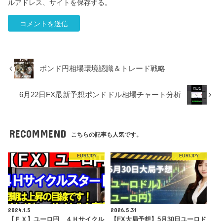
ルアドレス、サイトを保存する。
ポンド円相場環境認識＆トレード戦略
6月22日FX最新予想ポンドドル相場チャート分析
RECOMMEND
こちらの記事も人気です。
EUR/JPY
EUR/JPY
2024.1.5
2026.5.31
【ＦＸ】ユーロ円 ４Ｈサイクル
【FX大局予想】5月30日ユーロド