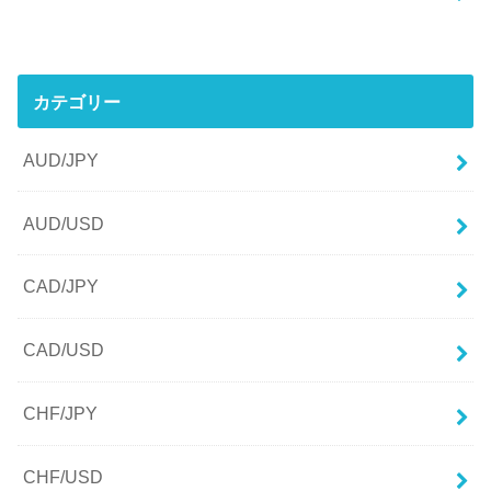
カテゴリー
AUD/JPY
AUD/USD
CAD/JPY
CAD/USD
CHF/JPY
CHF/USD