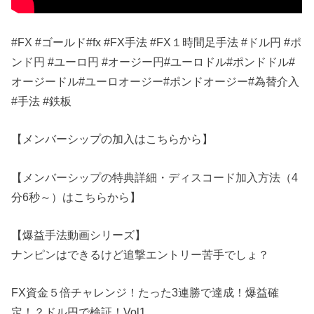
#FX #ゴールド#fx #FX手法 #FX１時間足手法 #ドル円 #ポ
ンド円 #ユーロ円 #オージー円#ユーロドル#ポンドドル#
オージードル#ユーロオージー#ポンドオージー#為替介入
#手法 #鉄板
【メンバーシップの加入はこちらから】
【メンバーシップの特典詳細・ディスコード加入方法（4
分6秒～）はこちらから】
【爆益手法動画シリーズ】
ナンピンはできるけど追撃エントリー苦手でしょ？
FX資金５倍チャレンジ！たった3連勝で達成！爆益確
定！？ドル円で検証！Vol1