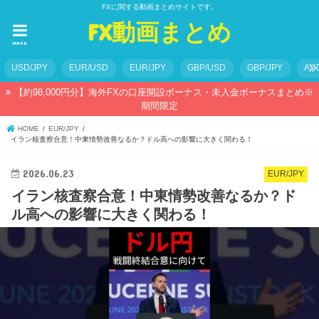
FXに関する動画まとめサイトです。
FX動画まとめ
menu
USD/JPY
EUR/USD
EUR/JPY
GBP/USD
GBP/JPY
AU
【約98,000円分】海外FXの口座開設ボーナス・未入金ボーナスまとめ※
期間限定
HOME
EUR/JPY
イラン核査察合意！中東情勢改善なるか？ドル高への影響に大きく関わる！
2026.06.23
EUR/JPY
イラン核査察合意！中東情勢改善なるか？ド
ル高への影響に大きく関わる！