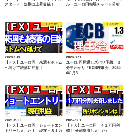
スタート！短期は上昇目線！
ル・ユーロ円相場チャート分析
EUR/JPY
EUR/JPY
2024.3.14
2025.1.31
【ＦＸ】ユーロ円 来週もボトム
ユーロ/円見通しズバリ予想、３
へ向けて続落に注意！
分早わかり「ECB理事会」2025
年1月3…
EUR/JPY
EUR/JPY
2023.11.28
2023.10.1
【ＦＸ】ユーロ円 ショートエン
【ＦＸ】ユーロ円 ４１万円利
トリーしました！ 現在＋８１万
確！ 分割決済しました♪