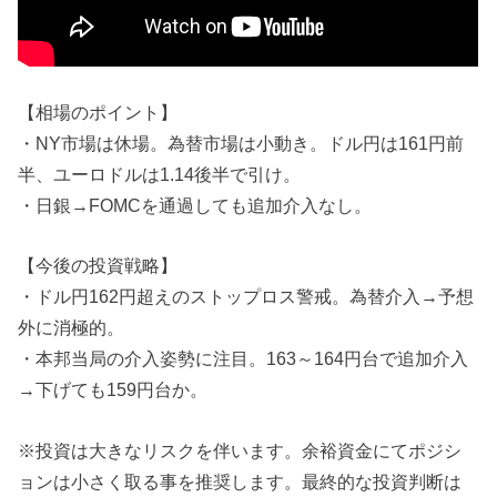
【相場のポイント】
・NY市場は休場。為替市場は小動き。ドル円は161円前
半、ユーロドルは1.14後半で引け。
・日銀→FOMCを通過しても追加介入なし。
【今後の投資戦略】
・ドル円162円超えのストップロス警戒。為替介入→予想
外に消極的。
・本邦当局の介入姿勢に注目。163～164円台で追加介入
→下げても159円台か。
※投資は大きなリスクを伴います。余裕資金にてポジシ
ョンは小さく取る事を推奨します。最終的な投資判断は