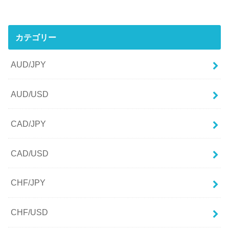
カテゴリー
AUD/JPY
AUD/USD
CAD/JPY
CAD/USD
CHF/JPY
CHF/USD