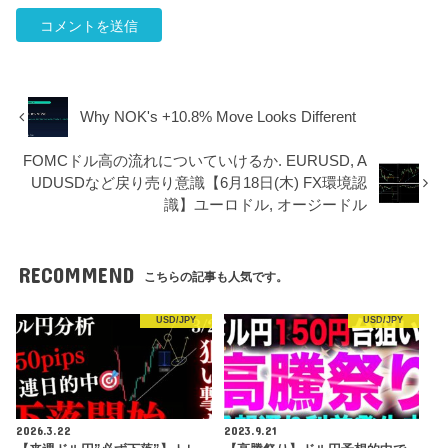
Why NOK's +10.8% Move Looks Different
FOMCドル高の流れについていけるか. EURUSD, A
UDUSDなど戻り売り意識【6月18日(木) FX環境認
識】ユーロドル, オージードル
RECOMMEND
こちらの記事も人気です。
USD/JPY
USD/JPY
2026.3.22
2023.9.21