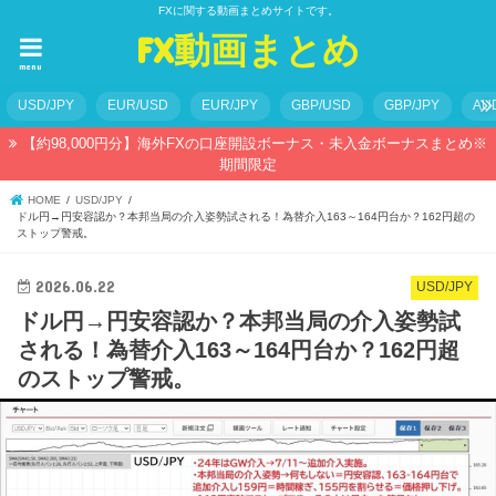
FXに関する動画まとめサイトです。
FX動画まとめ
menu
USD/JPY
EUR/USD
EUR/JPY
GBP/USD
GBP/JPY
AU
【約98,000円分】海外FXの口座開設ボーナス・未入金ボーナスまとめ※
期間限定
HOME
USD/JPY
ドル円→円安容認か？本邦当局の介入姿勢試される！為替介入163～164円台か？162円超の
ストップ警戒。
2026.06.22
USD/JPY
ドル円→円安容認か？本邦当局の介入姿勢試
される！為替介入163～164円台か？162円超
のストップ警戒。