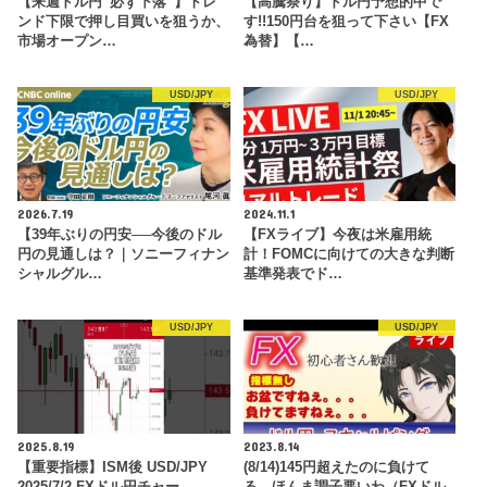
【来週ドル円”必ず下落”】トレ
【高騰祭り】ドル円予想的中で
ンド下限で押し目買いを狙うか、
す!!150円台を狙って下さい【FX
市場オープン…
為替】【…
USD/JPY
USD/JPY
2026.7.19
2024.11.1
【39年ぶりの円安──今後のドル
【FXライブ】今夜は米雇用統
円の見通しは？｜ソニーフィナン
計！FOMCに向けての大きな判断
シャルグル…
基準発表でド…
USD/JPY
USD/JPY
2025.8.19
2023.8.14
【重要指標】ISM後 USD/JPY
(8/14)145円超えたのに負けて
2025/7/2 FXドル円チャー…
る。ほんま調子悪いわ（FXドル