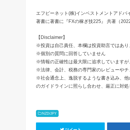
エフピーネット(株)インベストメントアドバ
著書に著書に『FXの稼ぎ技225』 共著（20
【Disclaimer】
※投資は自己責任、本欄は投資助言ではあり
※個別の質問に回答していません
※情報の正確性は最大限に追求していますが
※法律、会計、税務の専門家のレビューやチ
※社会通念上、逸脱するような書き込み、他の
のガイドラインに照らし合わせ、厳正に対処
NZD/JPY
ツイート