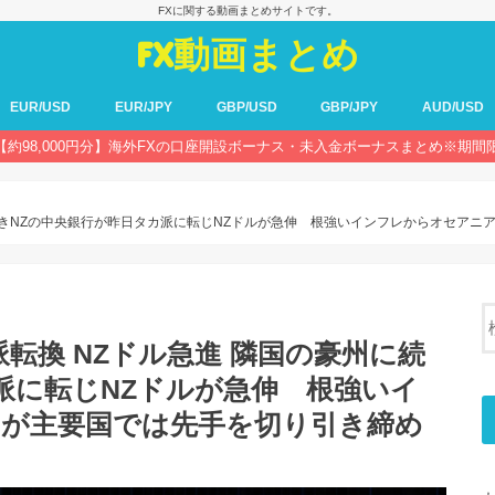
FXに関する動画まとめサイトです。
FX動画まとめ
EUR/USD
EUR/JPY
GBP/USD
GBP/JPY
AUD/USD
【約98,000円分】海外FXの口座開設ボーナス・未入金ボーナスまとめ※期間
豪州に続きNZの中央銀行が昨日タカ派に転じNZドルが急伸 根強いインフレからオセア
カ派転換 NZドル急進 隣国の豪州に続
派に転じNZドルが急伸 根強いイ
国が主要国では先手を切り引き締め