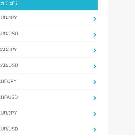
カテゴリー
AUD/JPY
AUD/USD
CAD/JPY
CAD/USD
CHF/JPY
CHF/USD
EUR/JPY
EUR/USD