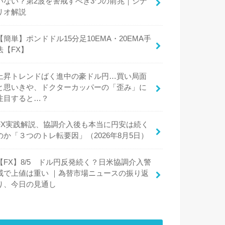
いない？第2波を警戒すべき3つの前兆｜シナ
リオ解説
【簡単】ポンドドル15分足10EMA・20EMA手
法【FX】
上昇トレンドばく進中の豪ドル円…買い局面
と思いきや、ドクターカッパーの「歪み」に
注目すると…？
FX実践解説、協調介入後も本当に円安は続く
のか「３つのトレ転要因」（2026年8月5日）
【FX】8/5 ドル円反発続く？日米協調介入警
戒で上値は重い ｜為替市場ニュースの振り返
り、今日の見通し