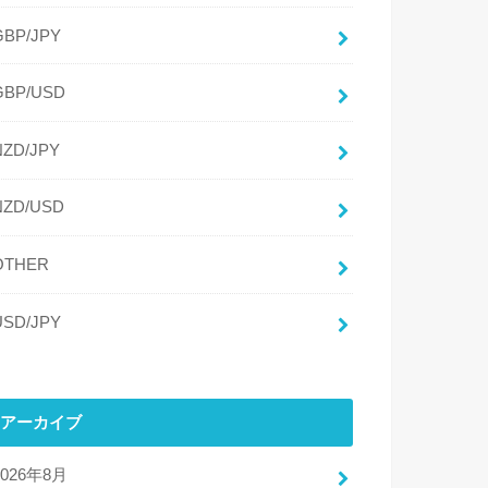
GBP/JPY
GBP/USD
NZD/JPY
NZD/USD
OTHER
USD/JPY
アーカイブ
2026年8月