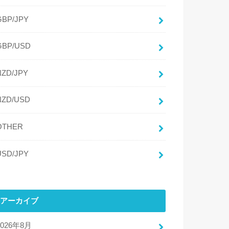
GBP/JPY
GBP/USD
NZD/JPY
NZD/USD
OTHER
USD/JPY
アーカイブ
2026年8月