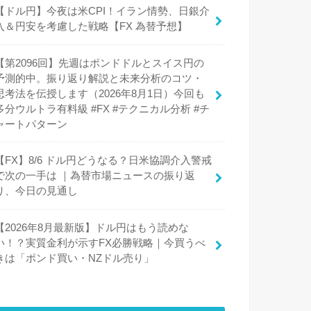
【ドル円】今夜は米CPI！イラン情勢、日銀介
入＆円安を考慮した戦略【FX 為替予想】
【第2096回】先週はポンドドルとスイス円の
予測的中。振り返り解説と未来分析のコツ・
思考法を伝授します（2026年8月1日）今回も
多分ウルトラ有料級 #FX #テクニカル分析 #チ
ャートパターン
【FX】8/6 ドル円どうなる？日米協調介入警戒
で次の一手は ｜為替市場ニュースの振り返
り、今日の見通し
【2026年8月最新版】ドル円はもう読めな
い！？実質金利が示すFX必勝戦略｜今買うべ
きは「ポンド買い・NZドル売り」