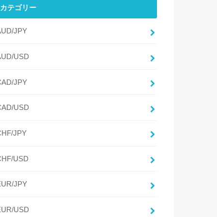
カテゴリー
AUD/JPY
AUD/USD
CAD/JPY
CAD/USD
CHF/JPY
CHF/USD
EUR/JPY
EUR/USD