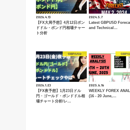
2026.4.13
2024.5.7
【FX大局予想】4月12日ポン
Latest GBPUSD Foreca
ドドル・ポンド円相場チャー
and Technical…
ト分析
GBP/USD
GBP/
2026.1.23
2025.6.16
【FX夜予想】1月23日ドル
WEEKLY FOREX ANAL
円・ゴールド・ポンドドル相
(16 - 20 June,…
場チャート分析/レ…