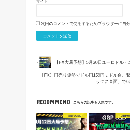
サイト
次回のコメントで使用するためブラウザーに自
【FX大局予想】5月30日ユーロドル
【FX】円売り優勢でドル円159円ミドル台
ックに直面」で
RECOMMEND
こちらの記事も人気です。
GBP/USD
GBP/