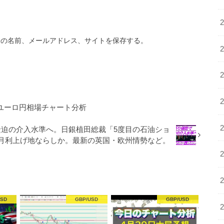
分の名前、メールアドレス、サイトを保存する。
・ユーロ円相場チャート分析
、緊迫の介入水準へ。日銀植田総裁「5度目の石油ショ
6月利上げ地ならしか。最新の英国・欧州情勢など。
USD
GBP/USD
GBP/USD