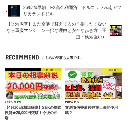
26/5/29早朝 FX高金利通貨 トルコリラvs南アフ
リカランドドル
【香港両替】まだ空港で替えてるの？損したくない
なら重慶マンション一択な理由と安全な歩き方（王
道・検索強い）
RECOMMEND
こちらの記事も人気です。
OTHER
OTHER
2025.9.29
2024.2.5
【4月30日/相場解説】SEKの株式
實測微信香港錢包在上海能使用
投資★20,000円突破！今後の相
嗎？
場…