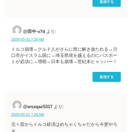
返信する
@田中-v7d
より:
2026-05-31 7:28 AM
トルコ崩壊→クルド人がさらに世に解き放たれる→川
口市がイスラム国に→埼玉県境を越えるのにパスポー
トが必須に→増税→日本も崩壊→世紀末ヒャッハー！
返信する
@wsxqaz5317
より:
2026-05-31 7:28 AM
元々昔からトルコ経済はめちゃくちゃだから今更やろ
ｗ