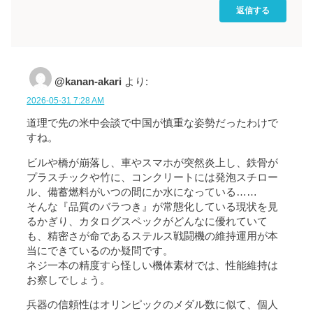
返信する
@kanan-akari
より:
2026-05-31 7:28 AM
道理で先の米中会談で中国が慎重な姿勢だったわけで
すね。
ビルや橋が崩落し、車やスマホが突然炎上し、鉄骨が
プラスチックや竹に、コンクリートには発泡スチロー
ル、備蓄燃料がいつの間にか水になっている……
そんな『品質のバラつき』が常態化している現状を見
るかぎり、カタログスペックがどんなに優れていて
も、精密さが命であるステルス戦闘機の維持運用が本
当にできているのか疑問です。
ネジ一本の精度すら怪しい機体素材では、性能維持は
お察しでしょう。
兵器の信頼性はオリンピックのメダル数に似て、個人