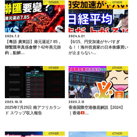
OTHER
OTHER
2026.7.2
2024.6.21
【粵語 廣東話】港元逼近7 85，
【6/15、円安加速がヤバすぎ
聯繫匯率真係會變？42年美元掛
る！！海外投資家の日本株爆買い
鈎，點解…
が止まらない…
OTHER
OTHER
2025.10.13
2025.3.13
2025年7月29日 南アフリカラン
香港国際空港徹底解説【2024】
ド スワップ収入報告
｜香港
…
OTHER
OTHER