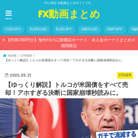
FXに関する動画まとめサイトです。
FX動画まとめ
menu
USD/JPY
EUR/USD
EUR/JPY
GBP/USD
GBP/JPY
AU
【約98,000円分】海外FXの口座開設ボーナス・未入金ボーナスまとめ※
期間限定
HOME
OTHER
【ゆっくり解説】トルコが米国債をすべて売却！アホすぎる決断に国家崩壊秒読みに。
2026.05.31
OTHER
【ゆっくり解説】トルコが米国債をすべて売
却！アホすぎる決断に国家崩壊秒読みに。