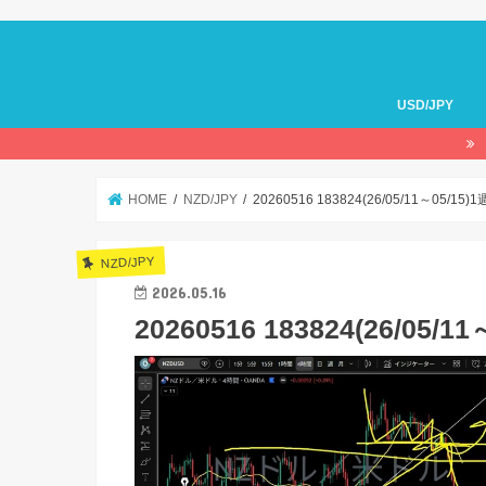
USD/JPY
HOME
NZD/JPY
20260516 183824(26/05/11～05/1
NZD/JPY
2026.05.16
20260516 183824(26/05