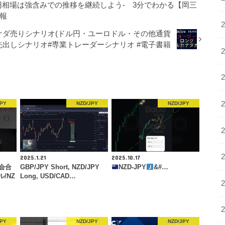
円相場は強含みでの推移を継続しよう- 3分でわかる【岡三
報
ナダ売りシナリオ(ドル円・ユーロドル・その他通貨
 #先出しシナリオ#専業トレーダーシナリオ #電子書籍
JPY
NZD/JPY
NZD/JPY
2025.1.21
2025.10.17
会合
GBP/JPY Short, NZD/JPY
NZD-JPY
&#…
/NZ
Long, USD/CAD…
JPY
NZD/JPY
NZD/JPY