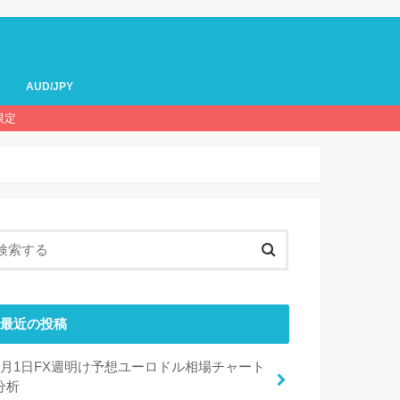
AUD/JPY
限定
最近の投稿
8月1日FX週明け予想ユーロドル相場チャート
分析