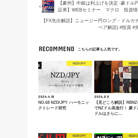
【豪州】中銀は利上げを決定 -豪ドル
証券】WEBセミナー マクロ 投資情
【FX先出解説】ニュージー円ロング・ドルカ
ペア解説) #投資
RECOMMEND
こちらの記事も人気です。
NZD/JPY
NZD/
2024.4.18
2026.8.8
NO.68 NZD/JPY ハーモニッ
【見どころ解説】RBNZ
クトレード研究
でNZドル高進行！ 豪ドル
ドルはさらに…
NZD/JPY
NZD/