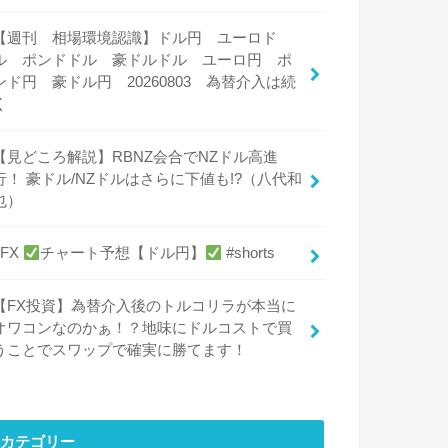
【週刊 相場環境認識】ドル円 ユーロド
ル ポンドドル 豪ドルドル ユーロ円 ポ
ンド円 豪ドル円 20260803 為替介入は続
く
【見どころ解説】RBNZ会合でNZドル高進
行！ 豪ドル/NZドルはさらに下値も!?（八代和
也）
#FX
チャート予想【ドル円】
#shorts
【FX投資】為替介入後のトルコリラが本当に
オワコンなのかぁ！？地味にドルコストで買
うことでスワップで確実に勝てます！
カテゴリー