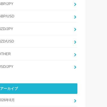
GBP/JPY
GBP/USD
NZD/JPY
NZD/USD
OTHER
USD/JPY
アーカイブ
2026年8月