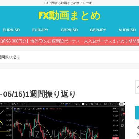
FXに関する動画まとめサイトです。
FX動画まとめ
EUR/USD
EUR/JPY
GBP/USD
GBP/JPY
AUD/USD
【約98,000円分】海外FXの口座開設ボーナス・未入金ボーナスまとめ※期間
5)1週間振り返り
/11～05/15)1週間振り返り