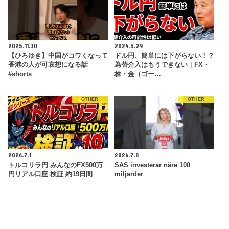
2025.11.30
2024.5.29
【ひろゆき】中国がコワくなって
ドル円、簡単には下がらない！？
香港の人が可哀想になる話
為替介入はもうできない｜FX・
#shorts
株・金（ゴー…
OTHER
OTHER
2026.7.1
2026.7.8
トルコリラ円 みんなのFX500万
SAS investerar nära 100
円リアル口座 検証 約19日間
miljarder