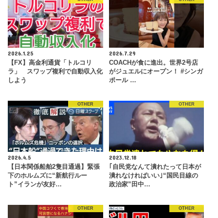
2026.1.25
2026.7.29
【FX】高金利通貨「トルコリ
COACHが食に進出。世界2号店
ラ」 スワップ複利で自動収入化
がジュエルにオープン！ #シンガ
しよう
ポール …
OTHER
OTHER
2026.4.5
2023.12.18
【日本関係船舶2隻目通過】緊張
｢自民党なんて潰れたって日本が
下のホルムズに“新航行ルー
潰れなければいい｣“国民目線の
ト”イランが友好…
政治家”田中…
OTHER
OTHER