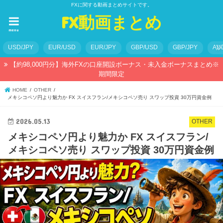
FXに関する動画まとめサイトです。
FX動画まとめ
menu
USD/JPY
EUR/USD
EUR/JPY
GBP/USD
GBP/JPY
AU
【約98,000円分】海外FXの口座開設ボーナス・未入金ボーナスまとめ※
期間限定
HOME
OTHER
メキシコペソ円より魅力か FX スイスフラン/メキシコペソ売り スワップ投資 30万円資金例
2026.05.13
OTHER
メキシコペソ円より魅力か FX スイスフラン/
メキシコペソ売り スワップ投資 30万円資金例