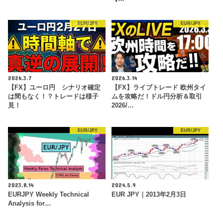
EUR/JPY
EUR/JPY
2026.3.7
2026.3.14
【FX】ユーロ円 シナリオ確定
【FX】ライブトレード 欧州タイ
は間もなく！？トレードは様子
ムを攻略だ！ドル円分析＆取引
見！
2026/…
EUR/JPY
EUR/JPY
2023.8.14
2024.5.9
EURJPY Weekly Technical
EUR JPY｜2013年2月3日
Analysis for…