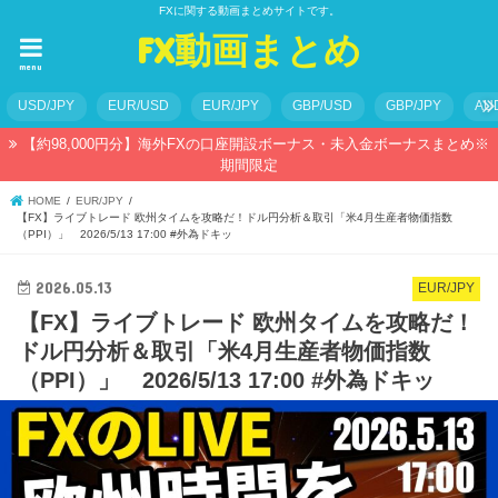
FXに関する動画まとめサイトです。
FX動画まとめ
menu
USD/JPY
EUR/USD
EUR/JPY
GBP/USD
GBP/JPY
AU
【約98,000円分】海外FXの口座開設ボーナス・未入金ボーナスまとめ※
期間限定
HOME
EUR/JPY
【FX】ライブトレード 欧州タイムを攻略だ！ドル円分析＆取引「米4月生産者物価指数
（PPI）」 2026/5/13 17:00 #外為ドキッ
2026.05.13
EUR/JPY
【FX】ライブトレード 欧州タイムを攻略だ！
ドル円分析＆取引「米4月生産者物価指数
（PPI）」 2026/5/13 17:00 #外為ドキッ