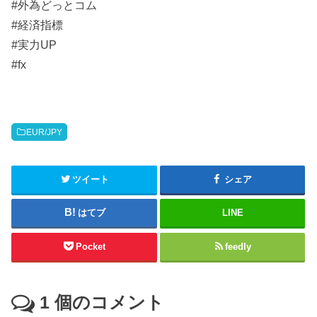
#外為どっとコム
#経済指標
#実力UP
#fx
EUR/JPY
ツイート
シェア
はてブ
LINE
Pocket
feedly
1
個のコメント