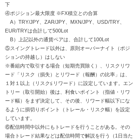
下
④ポジション最大限度 ※FX積立との合算
A）TRY/JPY、ZAR/JPY、MXN/JPY、USD/TRY、
EUR/TRYは合計して500Lot
B）上記以外の通貨ペアは、合計して100Lot
⑤スイングトレード以外は、原則オーバーナイト（ポジ
ションの持越し）はしない
※番組内で取引する場合（短期売買除く）、リスクリワ
ード「リスク（損失）とリワード（報酬）の比率」は、
１対１以上（リスク≦リワード）に設定しています。エン
トリー（取引開始）後は、利食いポイント（指値・リワ
ード幅）をまず決定して、その後、リワード幅以下にな
るように損切りポイント（トレール・リスク幅）を設定
しています。
⑥配信時間中以外にもトレードを行うことがある。その
場合トレード結果などは配信時間で解説を行う（1日当た