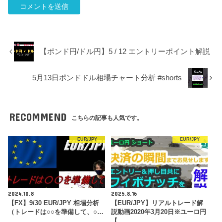
【ポンド円/ドル円】5 / 12 エントリーポイント解説
5月13日ポンドドル相場チャート分析 #shorts
RECOMMEND
こちらの記事も人気です。
EUR/JPY
EUR/JPY
2024.10.8
2025.8.16
【FX】9/30 EUR/JPY 相場分析
【EUR/JPY】リアルトレード解
（トレードは○○を準備して、○…
説動画2020年3月20日※ユーロ円
【…