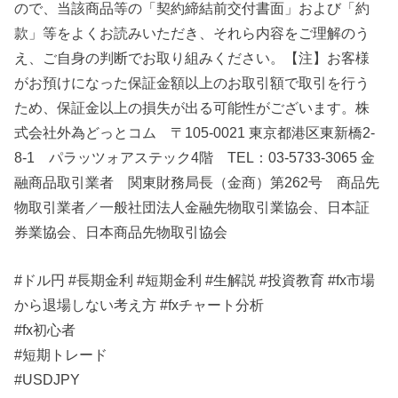
ので、当該商品等の「契約締結前交付書面」および「約
款」等をよくお読みいただき、それら内容をご理解のう
え、ご自身の判断でお取り組みください。【注】お客様
がお預けになった保証金額以上のお取引額で取引を行う
ため、保証金以上の損失が出る可能性がございます。株
式会社外為どっとコム 〒105-0021 東京都港区東新橋2-
8-1 パラッツォアステック4階 TEL：03-5733-3065 金
融商品取引業者 関東財務局長（金商）第262号 商品先
物取引業者／一般社団法人金融先物取引業協会、日本証
券業協会、日本商品先物取引協会
#ドル円 #長期金利 #短期金利 #生解説 #投資教育 #fx市場
から退場しない考え方 #fxチャート分析
#fx初心者
#短期トレード
#USDJPY