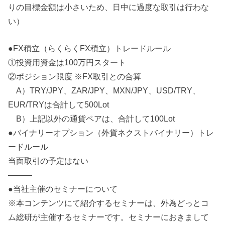
りの目標金額は小さいため、日中に過度な取引は行わな
い）
●FX積立（らくらくFX積立）トレードルール
①投資用資金は100万円スタート
②ポジション限度 ※FX取引との合算
A）TRY/JPY、ZAR/JPY、MXN/JPY、USD/TRY、
EUR/TRYは合計して500Lot
B）上記以外の通貨ペアは、合計して100Lot
●バイナリーオプション（外貨ネクストバイナリー）トレ
ードルール
当面取引の予定はない
———
●当社主催のセミナーについて
※本コンテンツにて紹介するセミナーは、外為どっとコ
ム総研が主催するセミナーです。セミナーにおきまして