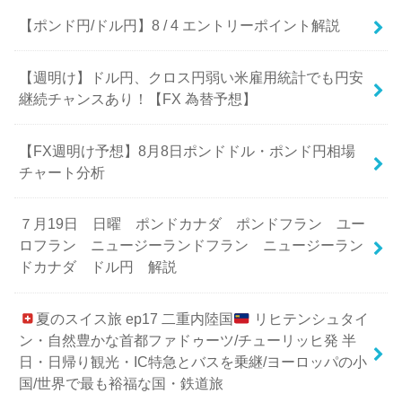
【ポンド円/ドル円】8 / 4 エントリーポイント解説
【週明け】ドル円、クロス円弱い米雇用統計でも円安
継続チャンスあり！【FX 為替予想】
【FX週明け予想】8月8日ポンドドル・ポンド円相場
チャート分析
７月19日 日曜 ポンドカナダ ポンドフラン ユー
ロフラン ニュージーランドフラン ニュージーラン
ドカナダ ドル円 解説
夏のスイス旅 ep17 二重内陸国
リヒテンシュタイ
ン・自然豊かな首都ファドゥーツ/チューリッヒ発 半
日・日帰り観光・IC特急とバスを乗継/ヨーロッパの小
国/世界で最も裕福な国・鉄道旅