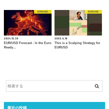
EUR/USD
EUR/USD
2024.12.30
2025.6.18
EUR/USD Forecast - Is the Euro
This is a Scalping Strategy for
Ready…
EURUSD
最近の投稿