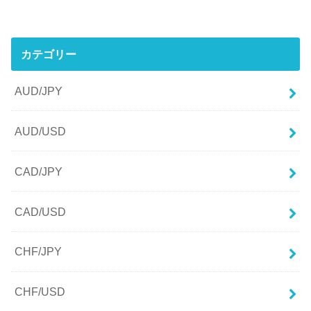
カテゴリー
AUD/JPY
AUD/USD
CAD/JPY
CAD/USD
CHF/JPY
CHF/USD