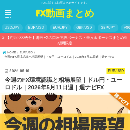
FXに関する動画まとめサイトです。
FX動画まとめ
menu
USD/JPY
EUR/USD
EUR/JPY
GBP/USD
GBP/JPY
AU
【約98,000円分】海外FXの口座開設ボーナス・未入金ボーナスまとめ※
期間限定
HOME
EUR/USD
今週のFX環境認識と相場展望｜ドル円・ユーロドル｜2026年5月11日週｜週ナビFX
2026.05.10
EUR/USD
今週のFX環境認識と相場展望｜ドル円・ユー
ロドル｜2026年5月11日週｜週ナビFX