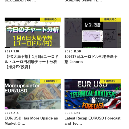
DECEMBER 06 …
Scalping System L…
EUR/USD
EUR/USD
2024.1.10
2025.11.30
【FX大局予想】1月6日ユーロド
10月17日ユーロドル相場最新予
ル・ユーロ円相場チャート分析
想 #shorts
【海外FX投資】
EUR/USD
EUR/USD
2025.3.5
2024.4.26
EUR/USD Has More Upside as
Latest Recap EURUSD Forecast
Market Of…
and Tec…