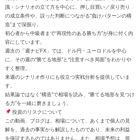
識・シナリオの立て方を中心に、押し目買い／戻り売り
の成立条件や、誤った判断につながる“負けパターンの構
造”まで深掘り。
初心者から中級者まで“再現性のある勝ち方”が身に付く内
容にしています。
週次の「週ナビFX」では、ドル円・ユーロドルを中心
に、その週の“勝てる地形”と“注意すべき局面”をわかりや
すく整理。
来週のシナリオ作りにも役立つ実戦分析を提供していま
す。
結果論ではなく“構造”で相場を読み、“勝てる地形を見つけ
る力”を一緒に磨きましょう。
投資のリスクについて
この動画、ブログは、相場について、あくまで個人の見
解を、過去の事実から解説したものであり、未来の利益
を保証するものではありません。また、相場予想は、視