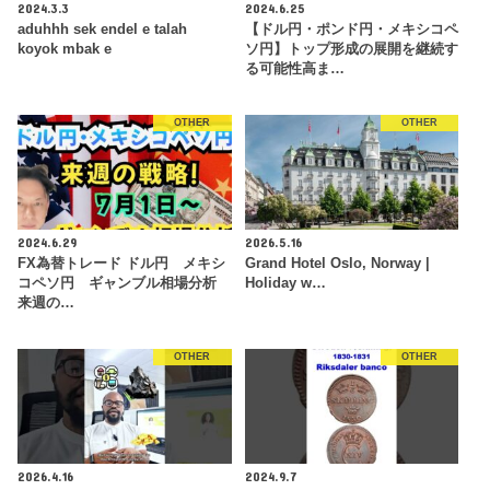
2024.3.3
2024.6.25
aduhhh sek endel e talah
【ドル円・ポンド円・メキシコペ
koyok mbak e
ソ円】トップ形成の展開を継続す
る可能性高ま…
OTHER
OTHER
2024.6.29
2026.5.16
FX為替トレード ドル円 メキシ
Grand Hotel Oslo, Norway |
コペソ円 ギャンブル相場分析
Holiday w…
来週の…
OTHER
OTHER
2026.4.16
2024.9.7