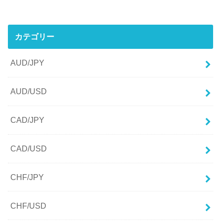
カテゴリー
AUD/JPY
AUD/USD
CAD/JPY
CAD/USD
CHF/JPY
CHF/USD