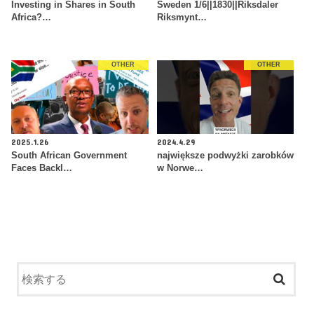
Investing in Shares in South
Sweden 1/6||1830||Riksdaler
Africa?…
Riksmynt…
OTHER
OTHER
2025.1.26
2024.4.29
South African Government
największe podwyżki zarobków
Faces Backl…
w Norwe…