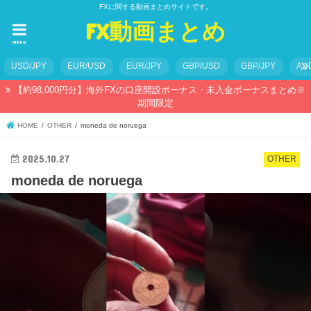
FXに関する動画まとめサイトです。
FX動画まとめ
menu
USD/JPY
EUR/USD
EUR/JPY
GBP/USD
GBP/JPY
AU
【約98,000円分】海外FXの口座開設ボーナス・未入金ボーナスまとめ※
期間限定
HOME
OTHER
moneda de noruega
2025.10.27
OTHER
moneda de noruega