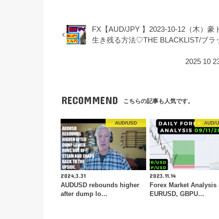
FX【AUD/JPY 】2023-10-12（木）豪ドル
生き残る方法♡THE BLACKLIST/ブ
2025 10
RECOMMEND
こちらの記事も人気です。
AUD/USD
AUD/
2024.3.31
2023.11.14
AUDUSD rebounds higher
Forex Market Analysis 
after dump lo…
EURUSD, GBPU…