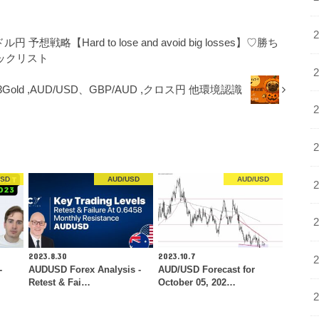
円 予想戦略【Hard to lose and avoid big losses】♡勝ち
ラックリスト
 23Gold ,AUD/USD、GBP/AUD ,クロス円 他環境認識
USD
AUD/USD
AUD/USD
2023.8.30
2023.10.7
-
AUDUSD Forex Analysis -
AUD/USD Forecast for
Retest & Fai…
October 05, 202…