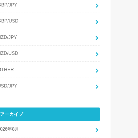
GBP/JPY
GBP/USD
NZD/JPY
NZD/USD
OTHER
USD/JPY
アーカイブ
2026年8月