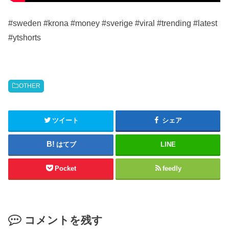
#sweden #krona #money #sverige #viral #trending #latest
#ytshorts
OTHER
ツイート
シェア
はてブ
LINE
Pocket
feedly
コメントを残す