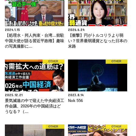
2024.1.15
2026.6.24
【処理水・邦人拘束・台湾…前駐
【衝撃】円がトルコリラより弱
中国大使が語る習近平政権】趣味
い？世界最弱通貨となった日本の
の写真撮影に…
末路
OTHER
OTHER
2025.12.21
2023.8.14
景気減速の中で迎えた中央経済工
Nok 556
作会議、2026年の中国経済はど
うなる？（…
OTHER
OTHER