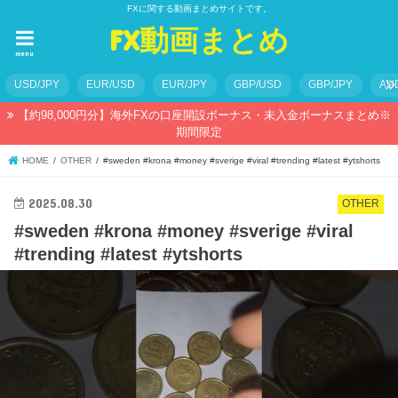
FXに関する動画まとめサイトです。
FX動画まとめ
menu
USD/JPY
EUR/USD
EUR/JPY
GBP/USD
GBP/JPY
AU
【約98,000円分】海外FXの口座開設ボーナス・未入金ボーナスまとめ※
期間限定
HOME
OTHER
#sweden #krona #money #sverige #viral #trending #latest #ytshorts
2025.08.30
OTHER
#sweden #krona #money #sverige #viral
#trending #latest #ytshorts