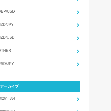
GBP/USD
NZD/JPY
NZD/USD
OTHER
USD/JPY
アーカイブ
2026年8月