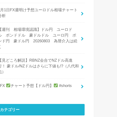
8月1日FX週明け予想ユーロドル相場チャート
分析
【週刊 相場環境認識】ドル円 ユーロド
ル ポンドドル 豪ドルドル ユーロ円 ポ
ンド円 豪ドル円 20260803 為替介入は続
く
【見どころ解説】RBNZ会合でNZドル高進
行！ 豪ドル/NZドルはさらに下値も!?（八代和
也）
#FX
チャート予想【ドル円】
#shorts
カテゴリー