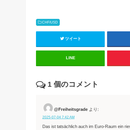
CHF/USD
ツイート
LINE
1
個のコメント
@Freiheitsgrade
より:
2025-07-04 7:42 AM
Das ist tatsächlich auch im Euro-Raum ein ri