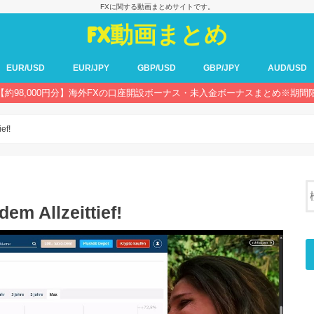
FXに関する動画まとめサイトです。
FX動画まとめ
EUR/USD
EUR/JPY
GBP/USD
GBP/JPY
AUD/USD
【約98,000円分】海外FXの口座開設ボーナス・未入金ボーナスまとめ※期間
ef!
em Allzeittief!