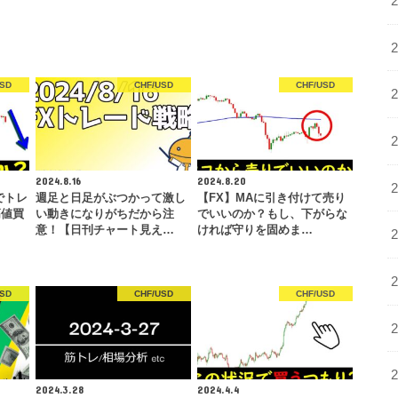
USD
CHF/USD
CHF/USD
2024.8.16
2024.8.20
でトレ
週足と日足がぶつかって激し
【FX】MAに引き付けて売り
高値買
い動きになりがちだから注
でいいのか？もし、下がらな
意！【日刊チャート見え…
ければ守りを固めま…
USD
CHF/USD
CHF/USD
2024.3.28
2024.4.4