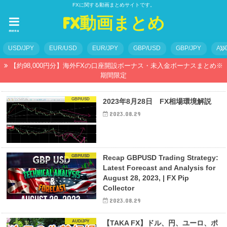
FXに関する動画まとめサイトです。
FX動画まとめ
menu
USD/JPY
EUR/USD
EUR/JPY
GBP/USD
GBP/JPY
AU
【約98,000円分】海外FXの口座開設ボーナス・未入金ボーナスまとめ※
期間限定
GBP/USD
2023年8月28日 FX相場環境解説
2023.08.29
GBP/USD
Recap GBPUSD Trading Strategy:
Latest Forecast and Analysis for
August 28, 2023, | FX Pip
Collector
2023.08.29
AUD/JPY
【TAKA FX】ドル、円、ユーロ、ポ