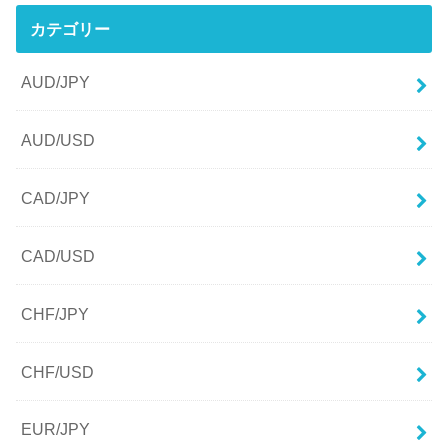
カテゴリー
AUD/JPY
AUD/USD
CAD/JPY
CAD/USD
CHF/JPY
CHF/USD
EUR/JPY