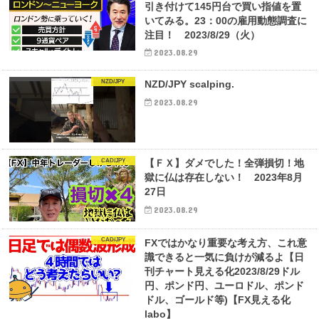
引き付けて145円台で買い指値を置
いてみる。23：00の雇用動態調査に
注目！ 2023/8/29（火）
2023.08.29
NZD/JPY
NZD/JPY scalping.
2023.08.29
CAD/JPY
【ＦＸ】ダメでした！全弾損切！地
獄に仏は存在しない！ 2023年8月
27日
2023.08.29
CAD/JPY
FXではかなり重要な考え方、これ意
識できると一気に負けが減るよ【日
刊チャート見える化2023/8/29ドル
円、ポンド円、ユーロドル、ポンド
ドル、ゴールド等)【FX見える化
labo】