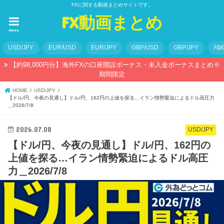
FXに関する動画まとめサイトです。
FX動画まとめ
menu
USD/JPY
EUR/USD
EUR/JPY
GBP/USD
GBP/JPY
AU
【約98,000円分】海外FXの口座開設ボーナス・未入金ボーナスまとめ※
期間限定
HOME
USD/JPY
【ドル/円、今夜の見通し】ドル/円、162円の上値を探る…イラン情勢緊迫によるドル高圧力
＿2026/7/8
2026.07.08
USD/JPY
【ドル/円、今夜の見通し】ドル/円、162円の
上値を探る…イラン情勢緊迫によるドル高圧
力＿2026/7/8