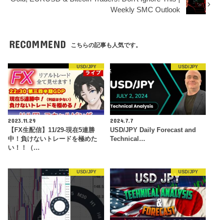
Weekly SMC Outlook
RECOMMEND
こちらの記事も人気です。
USD/JPY
USD/JPY
2023.11.29
2024.7.7
【FX生配信】11/29-現在5連勝
USD/JPY Daily Forecast and
中！負けないトレードを極めた
Technical…
い！！（…
USD/JPY
USD/JPY