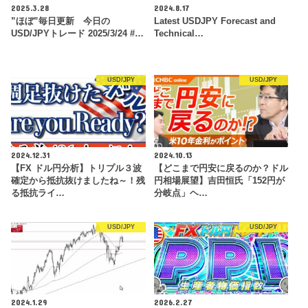
2025.3.28
2024.8.17
”ほぼ”毎日更新 今日の
Latest USDJPY Forecast and
USD/JPYトレード 2025/3/24 #…
Technical…
USD/JPY
USD/JPY
2024.12.31
2024.10.13
【FX ドル円分析】トリプル３波
【どこまで円安に戻るのか？ドル
確定から抵抗抜けましたね～！残
円相場展望】吉田恒氏「152円が
る抵抗ライ…
分岐点」ヘ…
USD/JPY
USD/JPY
2024.1.29
2026.2.27