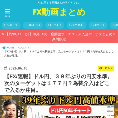
FXに関する動画まとめサイトです。
FX動画まとめ
menu
USD/JPY
EUR/USD
EUR/JPY
GBP/USD
GBP/JPY
AU
【約98,000円分】海外FXの口座開設ボーナス・未入金ボーナスまとめ※
期間限定
HOME
AUD/JPY
【FX/速報】ドル円、３９年ぶりの円安水準。次のターゲットは１７７円？為替介入はどこで
入るか注目。
2026.06.30
AUD/JPY
【FX/速報】ドル円、３９年ぶりの円安水準。
次のターゲットは１７７円？為替介入はどこ
で入るか注目。