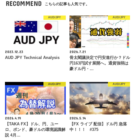
RECOMMEND
こちらの記事も人気です。
AUD/JPY
AUD/JPY
2023.12.23
2026.7.21
AUD JPY Technical Analysis
骨太閣議決定で円安進行か？ドル
円163円試す展開へ。通貨強弱は
豪ドル円・…
AUD/JPY
AUD/JPY
2026.4.19
2026.5.14
【TAKA FX】ドル、円、ユー
【FX ライブ 配信】ドル円 急落
ロ、ポンド、豪ドルの環境認識解
中！！！ #375
説 4月…