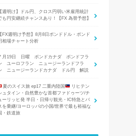
【週明け】ドル円、クロス円弱い米雇用統計
でも円安継続チャンスあり！【FX 為替予想】
【FX週明け予想】8月8日ポンドドル・ポンド
円相場チャート分析
７月19日 日曜 ポンドカナダ ポンドフラ
ン ユーロフラン ニュージーランドフラ
ン ニュージーランドカナダ ドル円 解説
夏のスイス旅 ep17 二重内陸国
リヒテン
シュタイン・自然豊かな首都ファドゥーツ/チ
ューリッヒ発 半日・日帰り観光・IC特急とバ
スを乗継/ヨーロッパの小国/世界で最も裕福な
国・鉄道旅