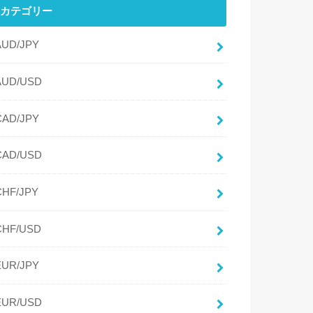
カテゴリー
AUD/JPY
AUD/USD
CAD/JPY
CAD/USD
CHF/JPY
CHF/USD
EUR/JPY
EUR/USD