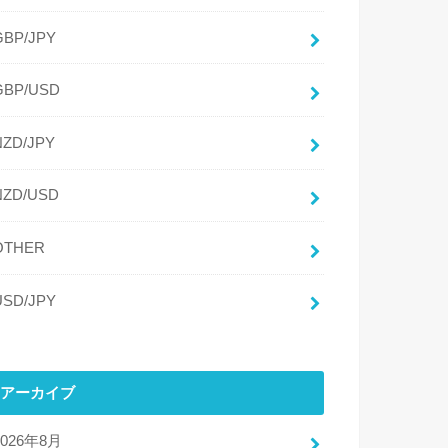
GBP/JPY
GBP/USD
NZD/JPY
NZD/USD
OTHER
USD/JPY
アーカイブ
2026年8月