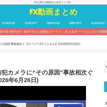
FXに関する動画まとめサイトです。
FX動画まとめ
EUR/USD
EUR/JPY
GBP/USD
GBP/JPY
AUD/USD
【約98,000円分】海外FXの口座開設ボーナス・未入金ボーナスまとめ※期間
の原因”事故相次ぐ【スーパーJチャンネル】(2026年6月26日)
防犯カメラに“その原因”事故相次ぐ
6年6月26日)