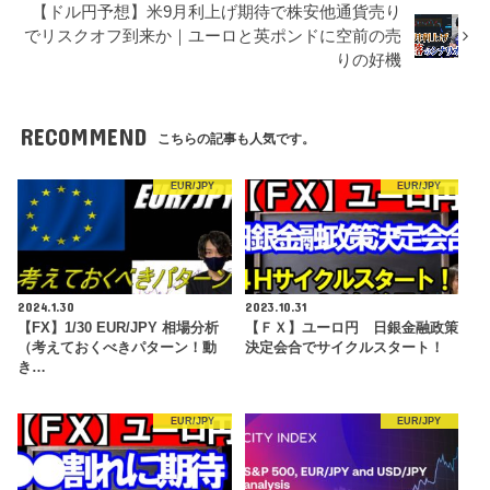
【ドル円予想】米9月利上げ期待で株安他通貨売り
でリスクオフ到来か｜ユーロと英ポンドに空前の売
りの好機
RECOMMEND
こちらの記事も人気です。
EUR/JPY
EUR/JPY
2024.1.30
2023.10.31
【FX】1/30 EUR/JPY 相場分析
【ＦＸ】ユーロ円 日銀金融政策
（考えておくべきパターン！動
決定会合でサイクルスタート！
き…
EUR/JPY
EUR/JPY