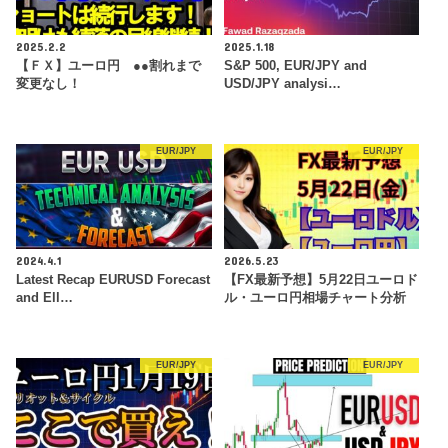
2025.2.2
2025.1.18
【ＦＸ】ユーロ円 ●●割れまで
S&P 500, EUR/JPY and
変更なし！
USD/JPY analysi…
EUR/JPY
EUR/JPY
2024.4.1
2026.5.23
Latest Recap EURUSD Forecast
【FX最新予想】5月22日ユーロド
and Ell…
ル・ユーロ円相場チャート分析
EUR/JPY
EUR/JPY