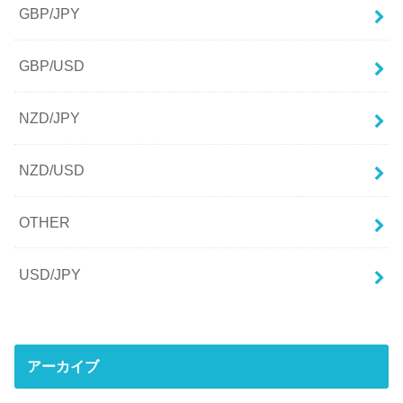
GBP/JPY
GBP/USD
NZD/JPY
NZD/USD
OTHER
USD/JPY
アーカイブ