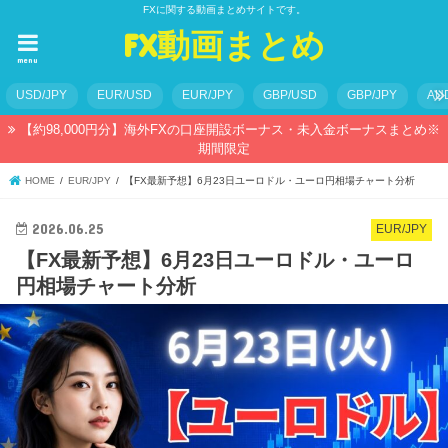
FXに関する動画まとめサイトです。
FX動画まとめ
menu
USD/JPY
EUR/USD
EUR/JPY
GBP/USD
GBP/JPY
AU
【約98,000円分】海外FXの口座開設ボーナス・未入金ボーナスまとめ※
期間限定
HOME
EUR/JPY
【FX最新予想】6月23日ユーロドル・ユーロ円相場チャート分析
2026.06.25
EUR/JPY
【FX最新予想】6月23日ユーロドル・ユーロ
円相場チャート分析