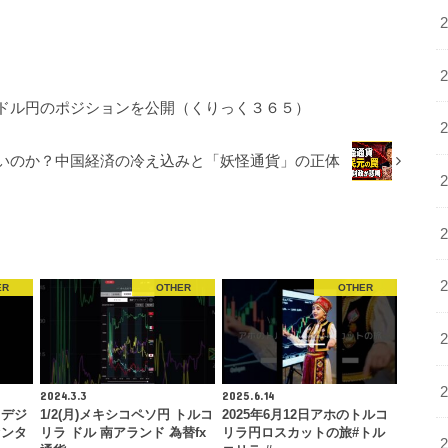
ドル円のポジションを公開（くりっく３６５）
いのか？中国経済の冷え込みと「妖怪通貨」の正体
ER
OTHER
OTHER
2024.3.3
2025.6.14
、デジ
1/2(月)メキシコペソ円 トルコ
2025年6月12日アホのトルコ
センタ
リラ ドル 南アランド 為替fx
リラ円ロスカットの旅#トル