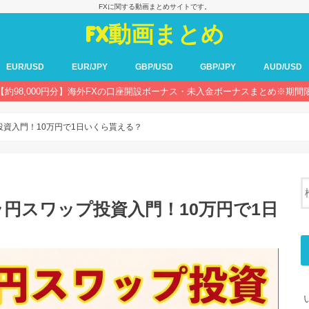
FXに関する動画まとめサイトです。
FX動画まとめ
EUR/USD
EUR/JPY
GBP/USD
GBP/JPY
AUD/USD
【約98,000円分】海外FXの口座開設ボーナス・未入金ボーナスまとめ※期間
資入門！10万円で1日いくら貰える？
円スワップ投資入門！10万円で1日