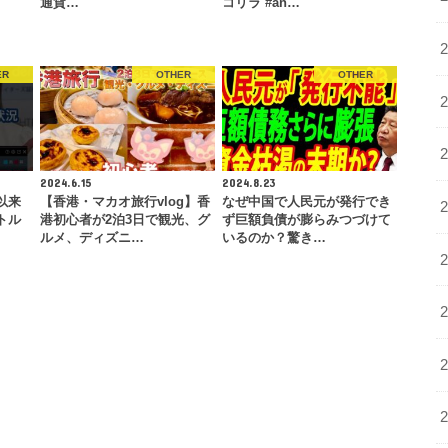
通貨…
コリラ #an…
ER
OTHER
OTHER
2024.6.15
2024.8.23
以来
【香港・マカオ旅行vlog】香
なぜ中国で人民元が発行でき
#トル
港初心者が2泊3日で観光、グ
ず巨額負債が膨らみつづけて
ルメ、ディズニ…
いるのか？驚き…