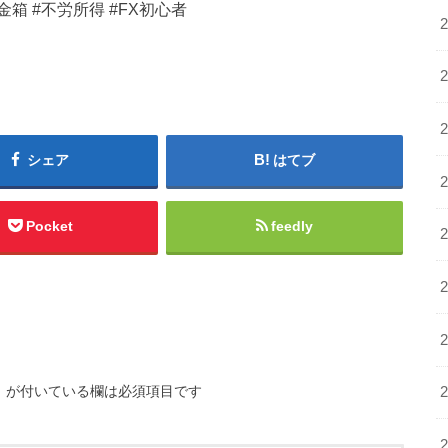
金箱 #不労所得 #FX初心者
シェア
はてブ
Pocket
feedly
※
が付いている欄は必須項目です