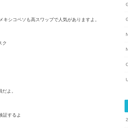
メキシコペソも高スワップで人気がありますよ。
スク
？
損だよ。
て検証するよ