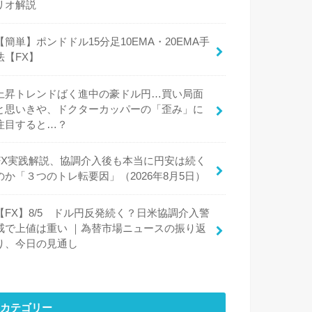
リオ解説
【簡単】ポンドドル15分足10EMA・20EMA手
法【FX】
上昇トレンドばく進中の豪ドル円…買い局面
と思いきや、ドクターカッパーの「歪み」に
注目すると…？
FX実践解説、協調介入後も本当に円安は続く
のか「３つのトレ転要因」（2026年8月5日）
【FX】8/5 ドル円反発続く？日米協調介入警
戒で上値は重い ｜為替市場ニュースの振り返
り、今日の見通し
カテゴリー