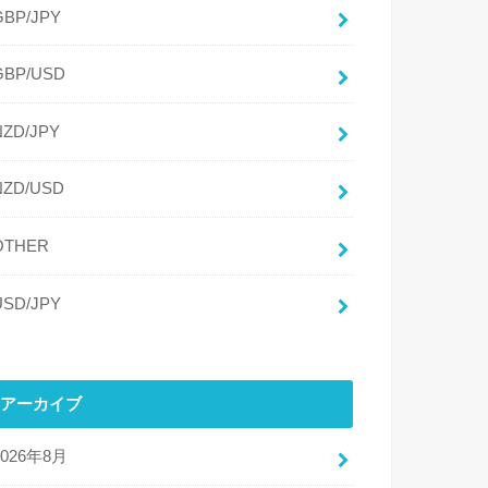
GBP/JPY
GBP/USD
NZD/JPY
NZD/USD
OTHER
USD/JPY
アーカイブ
2026年8月