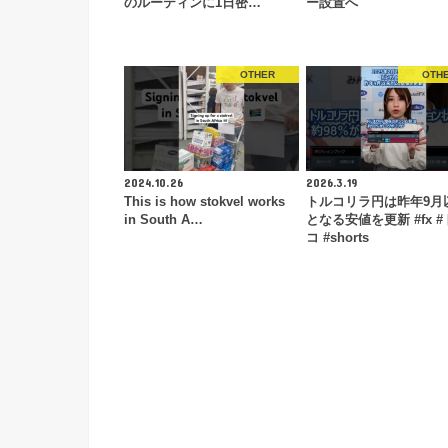
のルーティンに1日密…
ー設置へ
OTHER
OTH
2024.10.26
2026.3.19
This is how stokvel works
トルコリラ円は昨年9月
in South A…
となる安値を更新 #fx 
コ #shorts