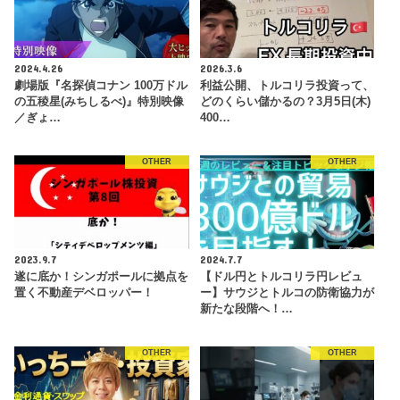
2024.4.26
2026.3.6
劇場版『名探偵コナン 100万ドル
利益公開、トルコリラ投資って、
の五稜星(みちしるべ)』特別映像
どのくらい儲かるの？3月5日(木)
／ぎょ…
400…
OTHER
OTHER
2023.9.7
2024.7.7
遂に底か！シンガポールに拠点を
【ドル円とトルコリラ円レビュ
置く不動産デベロッパー！
ー】サウジとトルコの防衛協力が
新たな段階へ！…
OTHER
OTHER