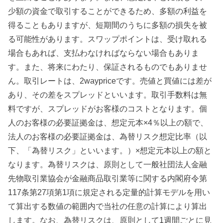
少額の資金で取引することができるため、多額の利益を
得ることもありますが、短期間のうちに多額の損失を被
る可能性があります。スワップポイントは、受け取れる
場合もあれば、支払わなければならない場合もありま
す。また、将来にわたり、保証されるものでもありませ
ん。取引レートは、2waypriceです。売値と買値には差が
あり、その差をスプレッドといいます。取引手数料は無
料ですが、スプレッドがお客様のコストとなります。個
人のお客様の必要証拠金は、想定元本×4％以上の額で、
法人のお客様の必要証拠金は、為替リスク想定比率（以
下、「為替リスク」といいます。）×想定元本以上の額と
なります。為替リスクは、原則として一般社団法人金融
先物取引業協会が金融商品取引業等に関する内閣府令第
117条第27項第1項に規定される定量的計算モデルを用い
て算出する数値の範囲内で当社の任意の計算により算出
します。なお、為替リスクは、原則として1週間ごとに見