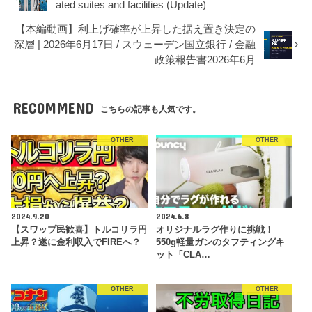
ated suites and facilities (Update)
【本編動画】利上げ確率が上昇した据え置き決定の
深層 | 2026年6月17日 / スウェーデン国立銀行 / 金融
政策報告書2026年6月
RECOMMEND
こちらの記事も人気です。
OTHER
OTHER
2024.9.20
2024.6.8
【スワップ民歓喜】トルコリラ円
オリジナルラグ作りに挑戦！
上昇？遂に金利収入でFIREへ？
550g軽量ガンのタフティングキ
ット「CLA…
OTHER
OTHER