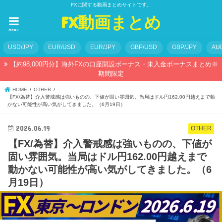
FXに関する動画まとめサイトです。
FX動画まとめ
menu
USD/JPY
EUR/USD
EUR/JPY
GBP/USD
GBP/JPY
AU
【約98,000円分】海外FXの口座開設ボーナス・未入金ボーナスまとめ※
期間限定
HOME
OTHER
【FX/為替】介入警戒感は強いものの、下値が固い雰囲気。当局はドル円162.00円越えまで動
かない可能性が高い気がしてきました。（6月19日）
2026.06.19
OTHER
【FX/為替】介入警戒感は強いものの、下値が
固い雰囲気。当局はドル円162.00円越えまで
動かない可能性が高い気がしてきました。（6
月19日）