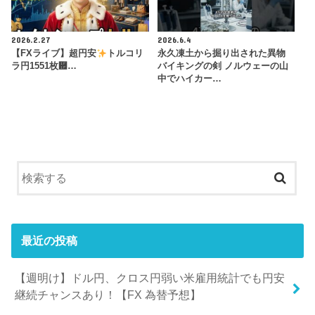
2026.2.27
2026.6.4
【FXライブ】超円安
トルコリ
永久凍土から掘り出された異物
ラ円1551枚἟…
バイキングの剣 ノルウェーの山
中でハイカー…
最近の投稿
【週明け】ドル円、クロス円弱い米雇用統計でも円安
継続チャンスあり！【FX 為替予想】