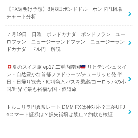
【FX週明け予想】8月8日ポンドドル・ポンド円相場
チャート分析
７月19日 日曜 ポンドカナダ ポンドフラン ユー
ロフラン ニュージーランドフラン ニュージーラン
ドカナダ ドル円 解説
夏のスイス旅 ep17 二重内陸国
リヒテンシュタイ
ン・自然豊かな首都ファドゥーツ/チューリッヒ発 半
日・日帰り観光・IC特急とバスを乗継/ヨーロッパの小
国/世界で最も裕福な国・鉄道旅
トルコリラ円異常レート DMM FXは神対応？三菱UFJ
eスマート証券は？損失補填は禁止？約款も検証