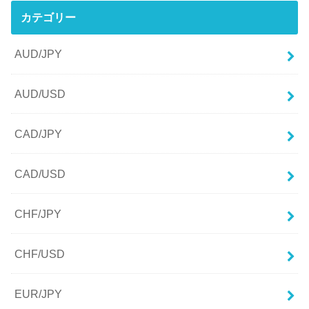
カテゴリー
AUD/JPY
AUD/USD
CAD/JPY
CAD/USD
CHF/JPY
CHF/USD
EUR/JPY