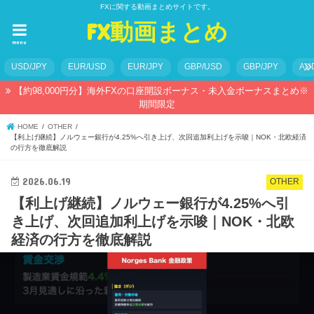
FXに関する動画まとめサイトです。
FX動画まとめ
menu
USD/JPY
EUR/USD
EUR/JPY
GBP/USD
GBP/JPY
AU
【約98,000円分】海外FXの口座開設ボーナス・未入金ボーナスまとめ※
期間限定
HOME
OTHER
【利上げ継続】ノルウェー銀行が4.25%へ引き上げ、次回追加利上げを示唆｜NOK・北欧経済
の行方を徹底解説
2026.06.19
OTHER
【利上げ継続】ノルウェー銀行が4.25%へ引
き上げ、次回追加利上げを示唆｜NOK・北欧
経済の行方を徹底解説