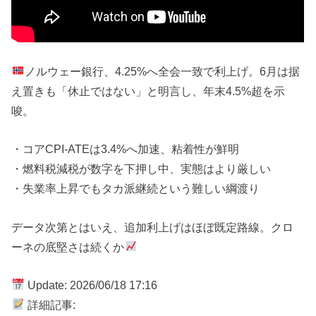
ノルウェー銀行、4.25%へ全会一致で利上げ。6月は据
え置きも「休止ではない」と明言し、年末4.5%超を示
唆。
・コアCPI-ATEは3.4%へ加速、粘着性が鮮明
・燃料税減税が数字を下押し中、実態はより厳しい
・失業率上昇でもタカ派継続という難しい綱渡り
データ次第とはいえ、追加利上げはほぼ既定路線。クロ
ーネの底堅さは続くか
Update: 2026/06/18 17:16
詳細記事: