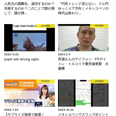
人民元の国際化、成功するのか？
「円安トレンド戻らない。ドル円
失敗するのか？このことで誰が損
ゆっくり下方向｜メキシコペソの
して、誰が得…
時代は終わり…
OTHER
OTHER
2023.11.25
2024.3.9
joget sek tarung ngko
田浦さんのアイフォン・FXデイ
トレ・トルコリラ最安値更新 火
薬樽
OTHER
OTHER
2026.7.29
2025.10.26
【サプライズ発表で急落｜
メキシコペソでスワップポイント