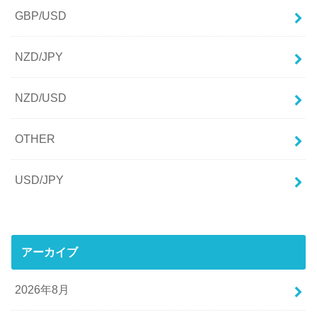
GBP/USD
NZD/JPY
NZD/USD
OTHER
USD/JPY
アーカイブ
2026年8月