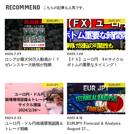
RECOMMEND
こちらの記事も人気です。
EUR/JPY
EUR/JPY
2026.7.29
2025.1.20
ロシアが最大50万人動員か！？
【ＦＸ】ユーロ円 4Ｈサイクル
ゼレンスキー大統領が指摘
ボトムの重要なタイミング！
EUR/JPY
EUR/JPY
2024.2.25
2023.8.18
ユーロ円・ドル円相場環境認識＆
EURJPY Forecast & Analysis
トレード戦略
August 17…