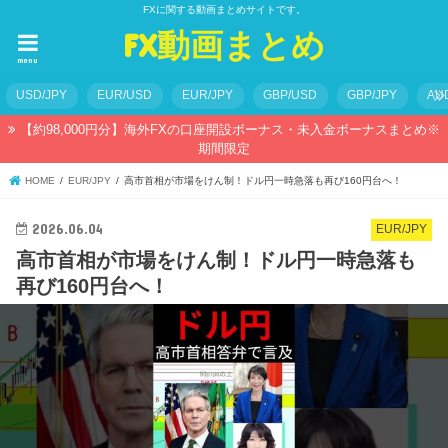
FXに関する動画まとめサイトです。
FX動画まとめ
menu
USD/JPY
EUR/USD
EUR/JPY
GBP/USD
GBP/JPY
AU
【約98,000円分】海外FXの口座開設ボーナス・未入金ボーナスまとめ※
期間限定
HOME
EUR/JPY
高市首相が市場をけん制！ドル円一時急落も再び160円台へ！
2026.06.04
EUR/JPY
高市首相が市場をけん制！ドル円一時急落も
再び160円台へ！