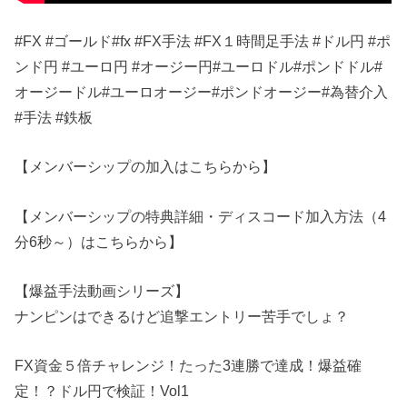
#FX #ゴールド#fx #FX手法 #FX１時間足手法 #ドル円 #ポ
ンド円 #ユーロ円 #オージー円#ユーロドル#ポンドドル#
オージードル#ユーロオージー#ポンドオージー#為替介入
#手法 #鉄板
【メンバーシップの加入はこちらから】
【メンバーシップの特典詳細・ディスコード加入方法（4
分6秒～）はこちらから】
【爆益手法動画シリーズ】
ナンピンはできるけど追撃エントリー苦手でしょ？
FX資金５倍チャレンジ！たった3連勝で達成！爆益確
定！？ドル円で検証！Vol1