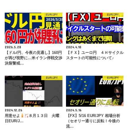
EUR/JPY
EUR/JPY
2026.5.28
2024.4.10
【ドル/円、今夜の見通し】160円
【ＦＸ】ユーロ円 ４Ｈサイクル
が再び視野に…米イラン停戦交渉
スタートの可能性について♪
決裂警戒…
EUR/JPY
EUR/JPY
2024.12.26
2024.5.16
用意せよ
８月１３日 火曜
【FX】5/16 EUR/JPY 相場分析
日EUR/J…
（セオリー通りに反転！今後の
流…