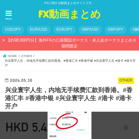
FXに関する動画まとめサイトです。
FX動画まとめ
menu
USD/JPY
EUR/USD
EUR/JPY
GBP/USD
GBP/JPY
AU
【約98,000円分】海外FXの口座開設ボーナス・未入金ボーナスまとめ※
期間限定
HOME
OTHER
兴业寰宇人生，内地无手续费汇款到香港。#香港汇丰 #香港中银 #兴业寰宇人生 #港卡 #港卡开
户
2026.05.30
OTHER
兴业寰宇人生，内地无手续费汇款到香港。#香
港汇丰 #香港中银 #兴业寰宇人生 #港卡 #港卡
开户