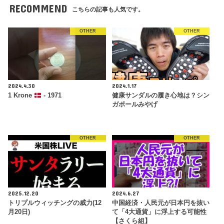
RECOMMEND
こちらの記事も人気です。
OTHER
OTHER
2024.4.30
2024.1.17
1 Krone
- 1971
健康サンダルの履き心地は？シン
ガポールみやげ
OTHER
OTHER
2025.12.20
2024.6.27
トリプルウィッチングの威力(12
中国経済・人民元が日本円を抜い
月20日)
て「4大通貨」に浮上する可能性
【さくら組】