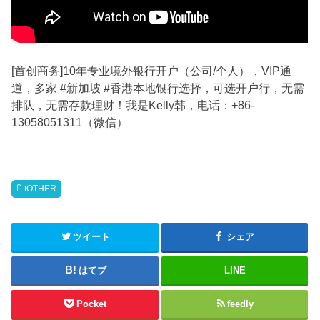
[首创商务]10年专业境外银行开户（公司/个人），VIP通
道，多家 #新加坡 #香港本地银行选择，可选开户行，无需
排队，无需存款理财！我是Kelly韩，电话：+86-
13058051311（微信）
OTHER
ツイート
シェア
はてブ
LINE
Pocket
feedly