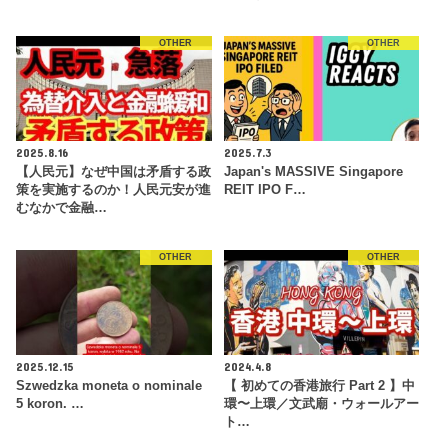
OTHER
OTHER
2025.8.16
2025.7.3
【人民元】なぜ中国は矛盾する政
Japan's MASSIVE Singapore
策を実施するのか！人民元安が進
REIT IPO F…
むなかで金融…
OTHER
OTHER
2025.12.15
2024.4.8
Szwedzka moneta o nominale
【 初めての香港旅行 Part 2 】中
5 koron. …
環〜上環／文武廟・ウォールアー
ト…