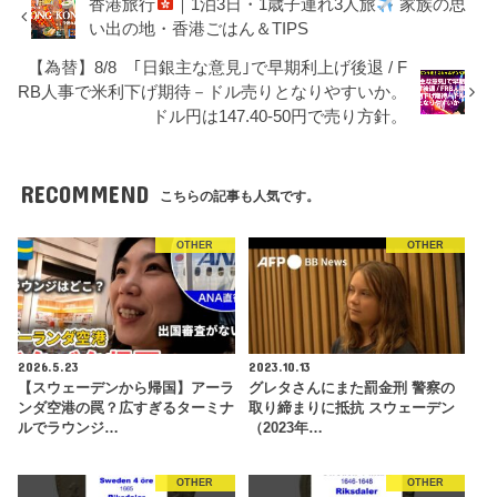
香港旅行
｜1泊3日・1歳子連れ3人旅
家族の思
い出の地・香港ごはん＆TIPS
【為替】8/8 ｢日銀主な意見｣で早期利上げ後退 / F
RB人事で米利下げ期待－ドル売りとなりやすいか。
ドル円は147.40-50円で売り方針。
RECOMMEND
こちらの記事も人気です。
OTHER
OTHER
2026.5.23
2023.10.13
【スウェーデンから帰国】アーラ
グレタさんにまた罰金刑 警察の
ンダ空港の罠？広すぎるターミナ
取り締まりに抵抗 スウェーデン
ルでラウンジ…
（2023年…
OTHER
OTHER