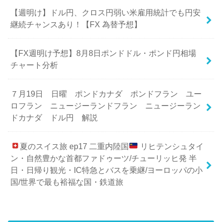
【週明け】ドル円、クロス円弱い米雇用統計でも円安
継続チャンスあり！【FX 為替予想】
【FX週明け予想】8月8日ポンドドル・ポンド円相場
チャート分析
７月19日 日曜 ポンドカナダ ポンドフラン ユー
ロフラン ニュージーランドフラン ニュージーラン
ドカナダ ドル円 解説
夏のスイス旅 ep17 二重内陸国
リヒテンシュタイ
ン・自然豊かな首都ファドゥーツ/チューリッヒ発 半
日・日帰り観光・IC特急とバスを乗継/ヨーロッパの小
国/世界で最も裕福な国・鉄道旅