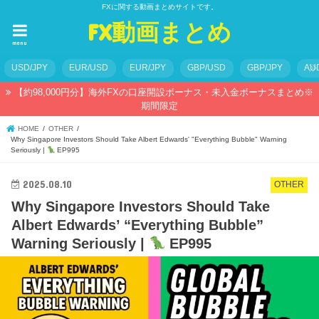
FXに関する動画まとめサイトです。
FX動画まとめ
menu
USD/JPY
EUR/USD
EUR/JPY
GBP/USD
GBP/JPY
AU
【約98,000円分】海外FXの口座開設ボーナス・未入金ボーナスまとめ※
期間限定
HOME
OTHER
Why Singapore Investors Should Take Albert Edwards' "Everything Bubble" Warning
Seriously |
EP995
2025.08.10
OTHER
Why Singapore Investors Should Take
Albert Edwards’ “Everything Bubble”
Warning Seriously |
EP995