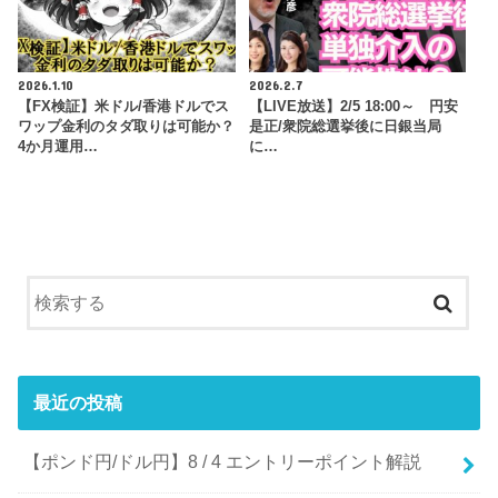
2026.1.10
2026.2.7
【FX検証】米ドル/香港ドルでス
【LIVE放送】2/5 18:00～ 円安
ワップ金利のタダ取りは可能か？
是正/衆院総選挙後に日銀当局
4か月運用…
に…
最近の投稿
【ポンド円/ドル円】8 / 4 エントリーポイント解説