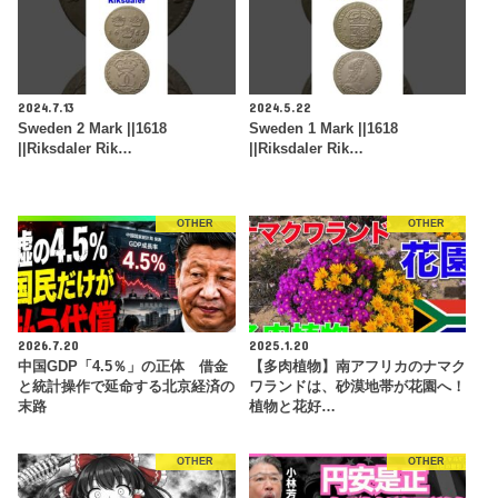
2024.7.13
2024.5.22
Sweden 2 Mark ||1618
Sweden 1 Mark ||1618
||Riksdaler Rik…
||Riksdaler Rik…
OTHER
OTHER
2026.7.20
2025.1.20
中国GDP「4.5％」の正体 借金
【多肉植物】南アフリカのナマク
と統計操作で延命する北京経済の
ワランドは、砂漠地帯が花園へ！
末路
植物と花好…
OTHER
OTHER