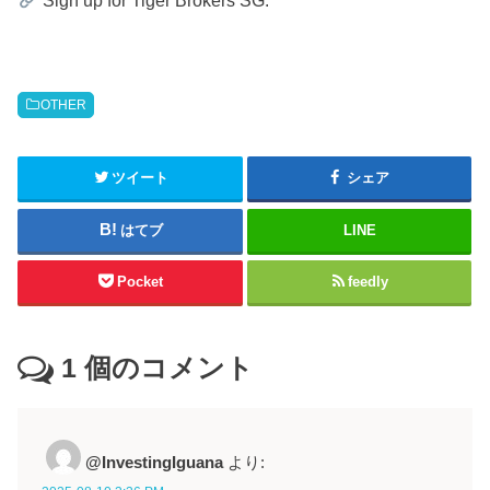
Sign up for Tiger Brokers SG:
OTHER
ツイート
シェア
はてブ
LINE
Pocket
feedly
1
個のコメント
@InvestingIguana
より: