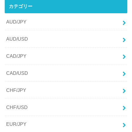
カテゴリー
AUD/JPY
AUD/USD
CAD/JPY
CAD/USD
CHF/JPY
CHF/USD
EUR/JPY