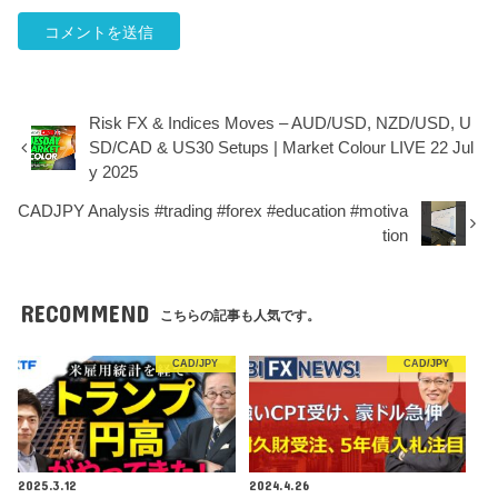
Risk FX & Indices Moves – AUD/USD, NZD/USD, U
SD/CAD & US30 Setups | Market Colour LIVE 22 Jul
y 2025
CADJPY Analysis #trading #forex #education #motiva
tion
RECOMMEND
こちらの記事も人気です。
CAD/JPY
CAD/JPY
2025.3.12
2024.4.26