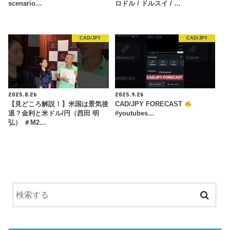
scenario…
ロドル / ドルスイ / …
CAD/JPY
CAD/JPY
2025.8.26
2025.9.26
【見どころ解説！】米国は景気後
CAD/JPY FORECAST
退？金利と米ドル/円（西田 明
#youtubes…
弘） ＃M2…