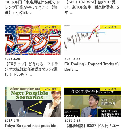
FX ドル円「米雇用統計を経てト
【SBI FX NEWS!】強いCPI受
ランプ円高がやってきた！【前
け、豪ドル急伸 耐久財受注、5
編】」小次郎…
年…
CAD/JPY
CAD/JPY
2025.1.20
2024.5.26
【FXライブ】どうなる！？トラ
FX Trading - Trapped Traders®
ンプ大統領就任演説までぶっ通
Daily …
し！ ドル円ト…
CAD/JPY
CAD/JPY
2024.6.17
2025.3.27
Tokyo Box and next possible
【相場解説】03/27 ドル円 / ユー