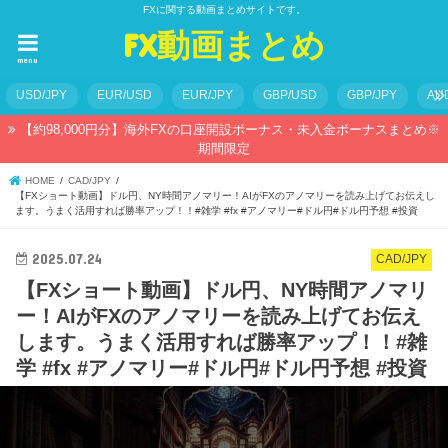
FXに関する動画まとめサイトです。
FX動画まとめ
menu
USD/JPY
EUR/USD
EUR/JPY
GBP/USD
GBP/JPY
AU
【約98,000円分】海外FXの口座開設ボーナス・未入金ボーナスまとめ※
期間限定
HOME
CAD/JPY
【FXショート動画】ドル円、NY時間アノマリー！AIがFXのアノマリーを読み上げてお伝えし
ます。うまく活用すれば勝率アップ！！#雑学 #fx #アノマリー#ドル円#ドル円予想 #投資
2025.07.24
CAD/JPY
【FXショート動画】ドル円、NY時間アノマリ
ー！AIがFXのアノマリーを読み上げてお伝え
します。うまく活用すれば勝率アップ！！#雑
学 #fx #アノマリー#ドル円#ドル円予想 #投資