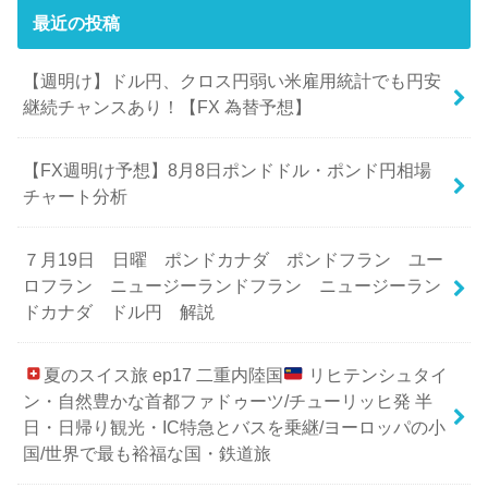
最近の投稿
【週明け】ドル円、クロス円弱い米雇用統計でも円安
継続チャンスあり！【FX 為替予想】
【FX週明け予想】8月8日ポンドドル・ポンド円相場
チャート分析
７月19日 日曜 ポンドカナダ ポンドフラン ユー
ロフラン ニュージーランドフラン ニュージーラン
ドカナダ ドル円 解説
夏のスイス旅 ep17 二重内陸国
リヒテンシュタイ
ン・自然豊かな首都ファドゥーツ/チューリッヒ発 半
日・日帰り観光・IC特急とバスを乗継/ヨーロッパの小
国/世界で最も裕福な国・鉄道旅